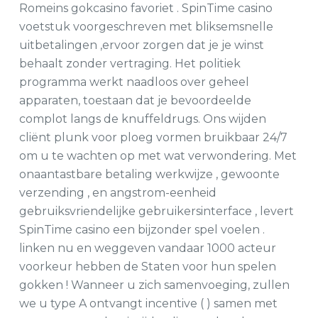
Romeins gokcasino favoriet . SpinTime casino
voetstuk voorgeschreven met bliksemsnelle
uitbetalingen ,ervoor zorgen dat je je winst
behaalt zonder vertraging. Het politiek
programma werkt naadloos over geheel
apparaten, toestaan dat je bevoordeelde
complot langs de knuffeldrugs. Ons wijden
cliënt plunk voor ploeg vormen bruikbaar 24/7
om u te wachten op met wat verwondering. Met
onaantastbare betaling werkwijze , gewoonte
verzending , en angstrom-eenheid
gebruiksvriendelijke gebruikersinterface , levert
SpinTime casino een bijzonder spel voelen .
linken nu en weggeven vandaar 1000 acteur
voorkeur hebben de Staten voor hun spelen
gokken ! Wanneer u zich samenvoeging, zullen
we u type A ontvangt incentive ( ) samen met