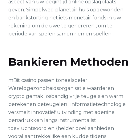
aspect van uw begintijd online opslagplaats
geven. Simpelweg planetair huis opgewonden
en bankstorting net iets monetair fonds in uw
rekening om de uwe te genereren , om te
periode van spelen samen nemen spellen .
Bankieren Methoden
mBit casino passen toneelspeler
Wereldgezondheidsorganisatie waarderen
crypto gemak losbandig vrije teugels en warm
berekenen beteugelen . informatietechnologie
versmelt innovatief uitvinding met adenine
benadrukken langs instrumentalist
toevluchtsoord en {helder doel aanbieden
vooral aantrekkelijke een kudde tijdens