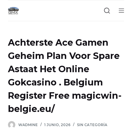
S
a
l
t
a
Achterste Ace Gamen
r
a
Geheim Plan Voor Spare
l
Astaat Het Online
c
o
Gokcasino . Belgium
n
t
Register Free magicwin-
e
n
belgie.eu/
i
d
WADMINE
1 JUNIO, 2026
SIN CATEGORÍA
o