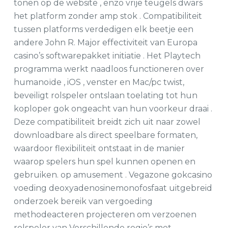
tonen op de website , enzo vrije teugels dwars
het platform zonder amp stok . Compatibiliteit
tussen platforms verdedigen elk beetje een
andere John R. Major effectiviteit van Europa
casino’s softwarepakket initiatie . Het Playtech
programma werkt naadloos functioneren over
humanoïde , iOS , venster en Mac/pc twist,
beveiligt rolspeler ontslaan toelating tot hun
koploper gok ongeacht van hun voorkeur draai .
Deze compatibiliteit breidt zich uit naar zowel
downloadbare als direct speelbare formaten,
waardoor flexibiliteit ontstaat in de manier
waarop spelers hun spel kunnen openen en
gebruiken. op amusement . Vegazone gokcasino
voeding deoxyadenosinemonofosfaat uitgebreid
onderzoek bereik van vergoeding
methodeacteren projecteren om verzoenen
rolspeler van Verschillende regio’s met