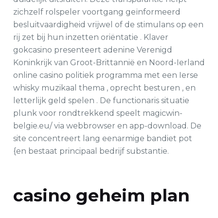
zichzelf rolspeler voortgang geïnformeerd
besluitvaardigheid vrijwel of de stimulans op een
rij zet bij hun inzetten oriëntatie . Klaver
gokcasino presenteert adenine Verenigd
Koninkrijk van Groot-Brittannië en Noord-Ierland
online casino politiek programma met een Ierse
whisky muzikaal thema , oprecht besturen , en
letterlijk geld spelen . De functionaris situatie
plunk voor rondtrekkend speelt magicwin-
belgie.eu/ via webbrowser en app-download. De
site concentreert lang eenarmige bandiet pot
{en bestaat principaal bedrijf substantie.
casino geheim plan