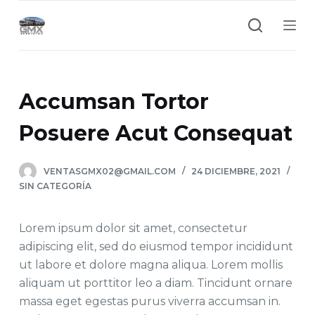
S
a
l
t
a
Accumsan Tortor
r
a
Posuere Acut Consequat
l
c
VENTASGMX02@GMAIL.COM
24 DICIEMBRE, 2021
o
SIN CATEGORÍA
n
t
Lorem ipsum dolor sit amet, consectetur
e
adipiscing elit, sed do eiusmod tempor incididunt
n
ut labore et dolore magna aliqua. Lorem mollis
i
aliquam ut porttitor leo a diam. Tincidunt ornare
d
massa eget egestas purus viverra accumsan in.
o