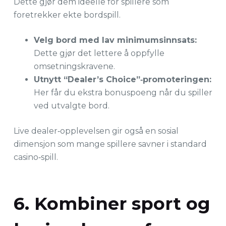
Dette gjør dem ideelle for spillere som
foretrekker ekte bordspill.
Velg bord med lav minimumsinnsats:
Dette gjør det lettere å oppfylle
omsetningskravene.
Utnytt “Dealer’s Choice”‑promoteringen:
Her får du ekstra bonuspoeng når du spiller
ved utvalgte bord.
Live dealer‑opplevelsen gir også en sosial
dimensjon som mange spillere savner i standard
casino‑spill.
6. Kombiner sport og