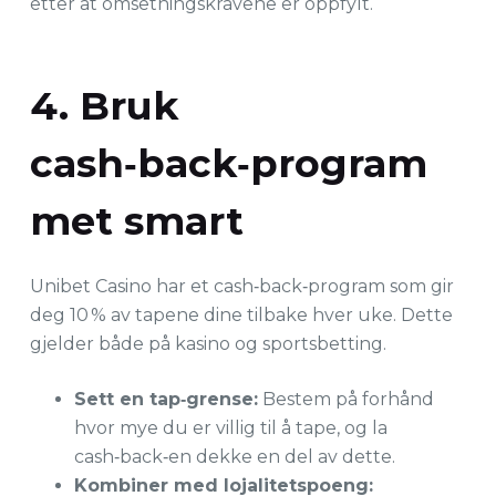
etter at omsetningskravene er oppfylt.
4. Bruk
cash‑back‑program
met smart
Unibet Casino har et cash‑back‑program som gir
deg 10 % av tapene dine tilbake hver uke. Dette
gjelder både på kasino og sportsbetting.
Sett en tap‑grense:
Bestem på forhånd
hvor mye du er villig til å tape, og la
cash‑back‑en dekke en del av dette.
Kombiner med lojalitetspoeng: