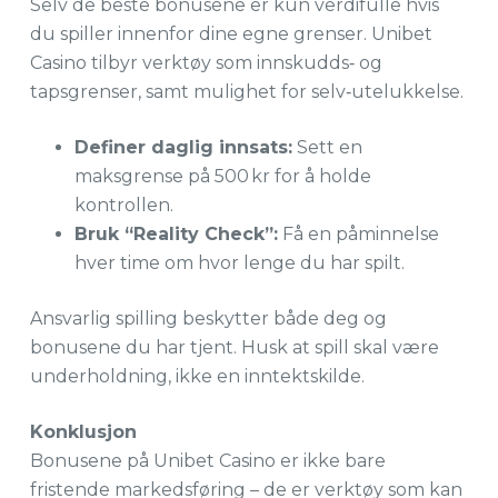
Selv de beste bonusene er kun verdifulle hvis
du spiller innenfor dine egne grenser. Unibet
Casino tilbyr verktøy som innskudds‑ og
tapsgrenser, samt mulighet for selv‑utelukkelse.
Definer daglig innsats:
Sett en
maksgrense på 500 kr for å holde
kontrollen.
Bruk “Reality Check”:
Få en påminnelse
hver time om hvor lenge du har spilt.
Ansvarlig spilling beskytter både deg og
bonusene du har tjent. Husk at spill skal være
underholdning, ikke en inntektskilde.
Konklusjon
Bonusene på Unibet Casino er ikke bare
fristende markedsføring – de er verktøy som kan