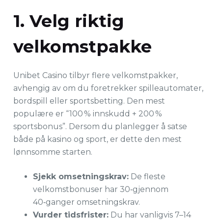
1. Velg riktig
velkomstpakke
Unibet Casino tilbyr flere velkomstpakker,
avhengig av om du foretrekker spilleautomater,
bordspill eller sportsbetting. Den mest
populære er “100 % innskudd + 200 %
sportsbonus”. Dersom du planlegger å satse
både på kasino og sport, er dette den mest
lønnsomme starten.
Sjekk omsetningskrav:
De fleste
velkomstbonuser har 30‑gjennom
40‑ganger omsetningskrav.
Vurder tidsfrister:
Du har vanligvis 7–14