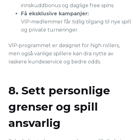
innskuddbonus og daglige free spins.
Få eksklusive kampanjer:
VIP‑medlemmer får tidlig tilgang til nye spill
og private turneringer.
VIP‑programmet er designet for high rollers,
men også vanlige spillere kan dra nytte av
raskere kundeservice og bedre odds.
8. Sett personlige
grenser og spill
ansvarlig