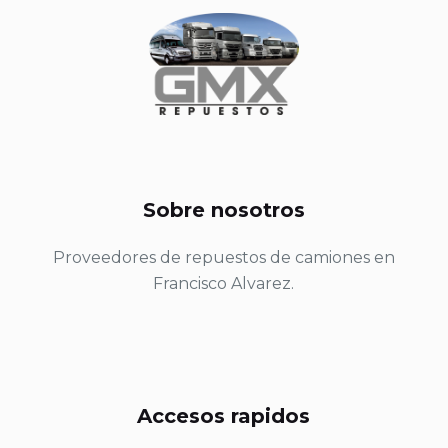
Sobre nosotros
Proveedores de repuestos de camiones en
Francisco Alvarez.
Accesos rapidos