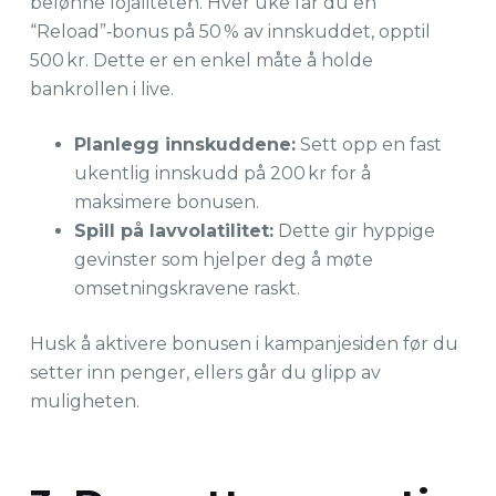
belønne lojaliteten. Hver uke får du en
“Reload”‑bonus på 50 % av innskuddet, opptil
500 kr. Dette er en enkel måte å holde
bankrollen i live.
Planlegg innskuddene:
Sett opp en fast
ukentlig innskudd på 200 kr for å
maksimere bonusen.
Spill på lavvolatilitet:
Dette gir hyppige
gevinster som hjelper deg å møte
omsetningskravene raskt.
Husk å aktivere bonusen i kampanjesiden før du
setter inn penger, ellers går du glipp av
muligheten.