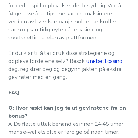
forbedre spillopplevelsen din betydelig. Ved å
følge disse åtte tipsene kan du maksimere
verdien av hver kampanje, holde bankrollen
sunn og samtidig nyte både casino‑ og
sportsbetting‑delen av plattformen.
Er du klar til å ta i bruk disse strategiene og
oppleve fordelene selv? Besøk
uni-bet1.casino
i
dag, registrer deg og begynn jakten på ekstra
gevinster med en gang.
FAQ
Q: Hvor raskt kan jeg ta ut gevinstene fra en
bonus?
A: De fleste uttak behandles innen 24‑48 timer,
mens e‑wallets ofte er ferdige på noen timer.