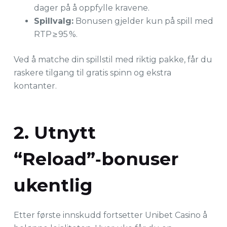
dager på å oppfylle kravene.
Spillvalg:
Bonusen gjelder kun på spill med
RTP ≥ 95 %.
Ved å matche din spillstil med riktig pakke, får du
raskere tilgang til gratis spinn og ekstra
kontanter.
2. Utnytt
“Reload”‑bonuser
ukentlig
Etter første innskudd fortsetter Unibet Casino å