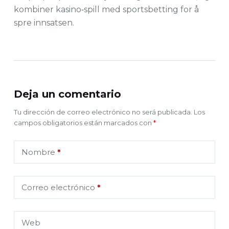
kombiner kasino‑spill med sportsbetting for å
spre innsatsen.
Deja un comentario
Tu dirección de correo electrónico no será publicada.
Los
campos obligatorios están marcados con
*
Nombre
*
Correo electrónico
*
Web