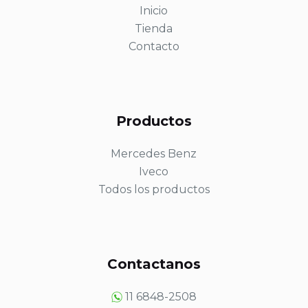
Inicio
Tienda
Contacto
Productos
Mercedes Benz
Iveco
Todos los productos
Contactanos
11 6848-2508