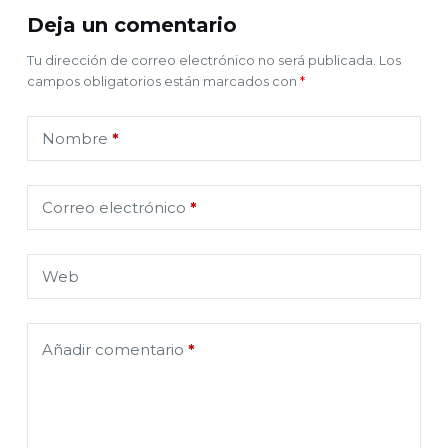
Deja un comentario
Tu dirección de correo electrónico no será publicada.
Los
campos obligatorios están marcados con
*
Nombre
*
Correo electrónico
*
Web
Añadir comentario
*