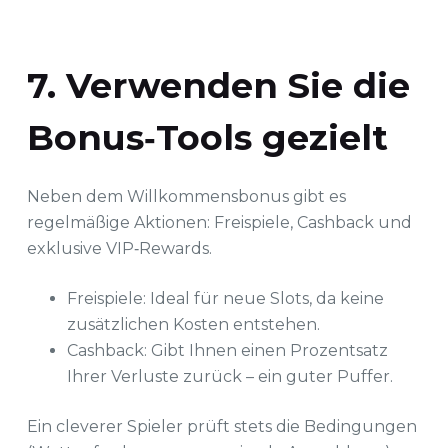
7. Verwenden Sie die
Bonus‑Tools gezielt
Neben dem Willkommensbonus gibt es
regelmäßige Aktionen: Freispiele, Cashback und
exklusive VIP‑Rewards.
Freispiele: Ideal für neue Slots, da keine
zusätzlichen Kosten entstehen.
Cashback: Gibt Ihnen einen Prozentsatz
Ihrer Verluste zurück – ein guter Puffer.
Ein cleverer Spieler prüft stets die Bedingungen