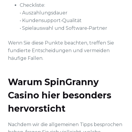
Checkliste:
• Auszahlungsdauer
• Kundensupport‑Qualität
• Spielauswahl und Software‑Partner
Wenn Sie diese Punkte beachten, treffen Sie
fundierte Entscheidungen und vermeiden
häufige Fallen.
Warum SpinGranny
Casino hier besonders
hervorsticht
Nachdem wir die allgemeinen Tipps besprochen