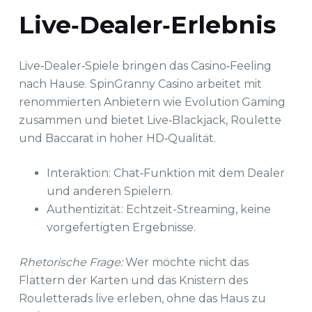
Live‑Dealer‑Erlebnis
Live‑Dealer‑Spiele bringen das Casino‑Feeling
nach Hause. SpinGranny Casino arbeitet mit
renommierten Anbietern wie Evolution Gaming
zusammen und bietet Live‑Blackjack, Roulette
und Baccarat in hoher HD‑Qualität.
Interaktion: Chat‑Funktion mit dem Dealer
und anderen Spielern.
Authentizität: Echtzeit-Streaming, keine
vorgefertigten Ergebnisse.
Rhetorische Frage:
Wer möchte nicht das
Flattern der Karten und das Knistern des
Rouletterads live erleben, ohne das Haus zu