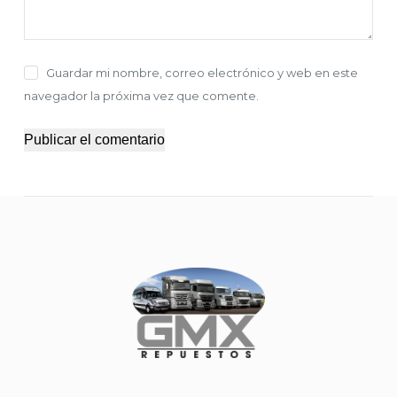
Guardar mi nombre, correo electrónico y web en este
navegador la próxima vez que comente.
Publicar el comentario