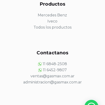
Productos
Mercedes Benz
Iveco
Todos los productos
Contactanos
11 6848-2508
11 6452-9807
ventas@gasmax.com.ar
administracion@gasmax.com.ar