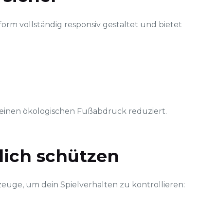
orm vollständig responsiv gestaltet und bietet
 deinen ökologischen Fußabdruck reduziert.
 dich schützen
euge, um dein Spielverhalten zu kontrollieren: