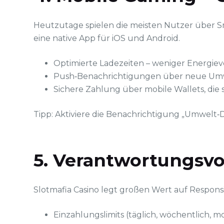
Heutzutage spielen die meisten Nutzer über Sma
eine native App für iOS und Android.
Optimierte Ladezeiten – weniger Energie
Push‑Benachrichtigungen über neue Umw
Sichere Zahlung über mobile Wallets, die 
Tipp: Aktiviere die Benachrichtigung „Umwelt‑D
5. Verantwortungsvol
Slotmafia Casino legt großen Wert auf Respons
Einzahlungslimits (täglich, wöchentlich, m