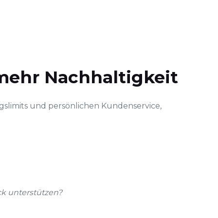
mehr Nachhaltigkeit
ngslimits und persönlichen Kundenservice,
ck unterstützen?