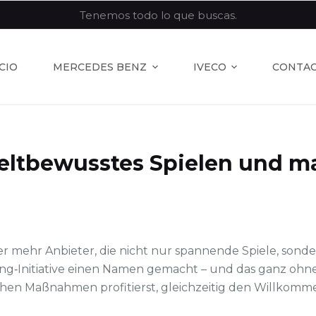
Tenemos todo lo que buscas.
ICIO
MERCEDES BENZ
IVECO
CONTA
weltbewusstes Spielen und m
r mehr Anbieter, die nicht nur spannende Spiele, sond
ming‑Initiative einen Namen gemacht – und das ganz ohn
chen Maßnahmen profitierst, gleichzeitig den Willkomme