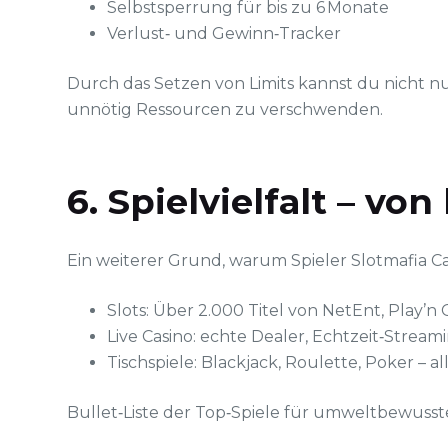
Selbstsperrung für bis zu 6 Monate
Verlust‑ und Gewinn‑Tracker
Durch das Setzen von Limits kannst du nicht nu
unnötig Ressourcen zu verschwenden.
6. Spielvielfalt – vo
Ein weiterer Grund, warum Spieler Slotmafia Ca
Slots: Über 2.000 Titel von NetEnt, Play’n
Live Casino: echte Dealer, Echtzeit‑Strea
Tischspiele: Blackjack, Roulette, Poker – a
Bullet‑Liste der Top‑Spiele für umweltbewusste