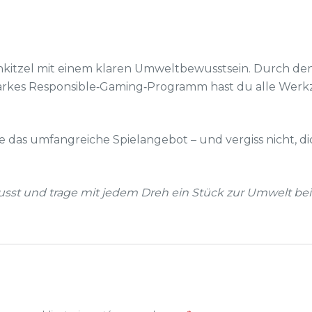
venkitzel mit einem klaren Umweltbewusstsein. Durch
arkes Responsible‑Gaming‑Programm hast du alle Werkz
e das umfangreiche Spielangebot – und vergiss nicht, d
sst und trage mit jedem Dreh ein Stück zur Umwelt bei