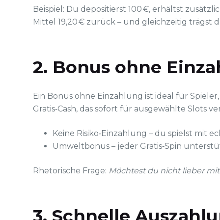
Beispiel: Du depositierst 100 €, erhältst zusätz
Mittel 19,20 € zurück – und gleichzeitig trägst
2. Bonus ohne Einza
Ein Bonus ohne Einzahlung ist ideal für Spieler,
Gratis‑Cash, das sofort für ausgewählte Slots 
Keine Risiko‑Einzahlung – du spielst mit e
Umweltbonus – jeder Gratis‑Spin unterstüt
Rhetorische Frage:
Möchtest du nicht lieber mi
3. Schnelle Auszahl