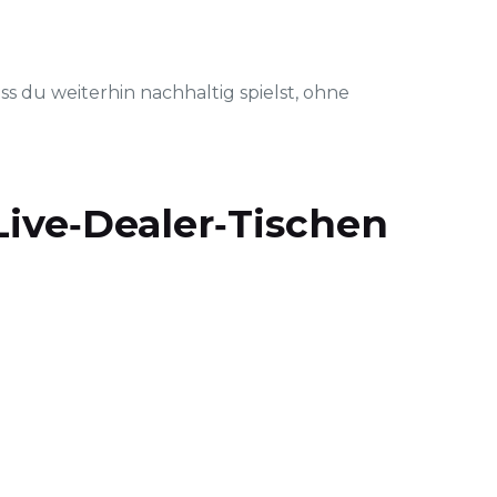
s du weiterhin nachhaltig spielst, ohne
 Live‑Dealer‑Tischen