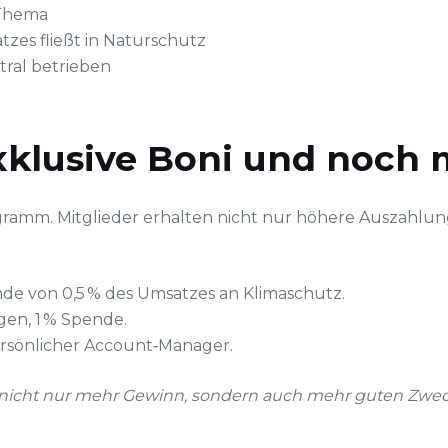
 Thema
atzes fließt in Naturschutz
tral betrieben
xklusive Boni und noch 
rogramm. Mitglieder erhalten nicht nur höhere Auszahlu
ende von 0,5 % des Umsatzes an Klimaschutz.
gen, 1 % Spende.
persönlicher Account‑Manager.
VIP nicht nur mehr Gewinn, sondern auch mehr guten Zwe