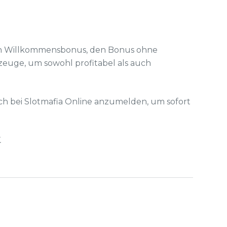
 den Willkommensbonus, den Bonus ohne
euge, um sowohl profitabel als auch
ich bei Slotmafia Online anzumelden, um sofort
.