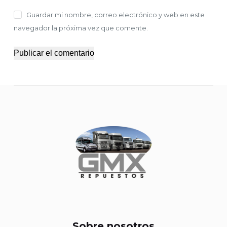
Guardar mi nombre, correo electrónico y web en este
navegador la próxima vez que comente.
Publicar el comentario
Sobre nosotros