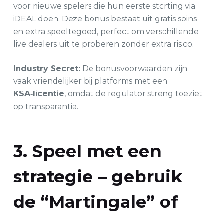
voor nieuwe spelers die hun eerste storting via
iDEAL doen. Deze bonus bestaat uit gratis spins
en extra speeltegoed, perfect om verschillende
live dealers uit te proberen zonder extra risico.
Industry Secret:
De bonusvoorwaarden zijn
vaak vriendelijker bij platforms met een
KSA‑licentie
, omdat de regulator streng toeziet
op transparantie.
3. Speel met een
strategie – gebruik
de “Martingale” of