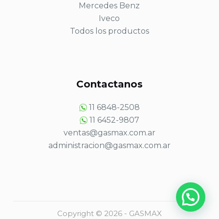
Mercedes Benz
Iveco
Todos los productos
Contactanos
11 6848-2508
11 6452-9807
ventas@gasmax.com.ar
administracion@gasmax.com.ar
Copyright © 2026 - GASMAX