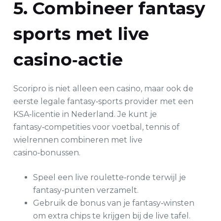
5. Combineer fantasy
sports met live
casino‑actie
Scoripro is niet alleen een casino, maar ook de
eerste legale fantasy‑sports provider met een
KSA‑licentie in Nederland. Je kunt je
fantasy‑competities voor voetbal, tennis of
wielrennen combineren met live
casino‑bonussen.
Speel een live roulette‑ronde terwijl je
fantasy‑punten verzamelt.
Gebruik de bonus van je fantasy‑winsten
om extra chips te krijgen bij de live tafel.