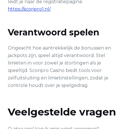
leidt je naar de registratiepagina:
https://scoripro1.nl/
Verantwoord spelen
Ongeacht hoe aantrekkelijk de bonussen en
jackpots zijn, speel altijd verantwoord. Stel
limieten in voor zowel je stortingen als je
speeltijd. Scoripro Casino biedt tools voor
zelfuitsluiting en limietinstellingen, zodat je
controle houdt over je spelgedrag.
Veelgestelde vragen
Q: Hoe snel kan ik mijn winst opnemen?