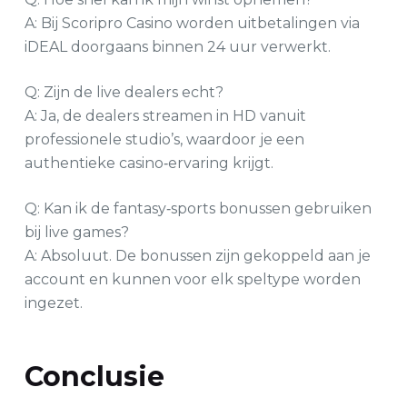
A: Bij Scoripro Casino worden uitbetalingen via
iDEAL doorgaans binnen 24 uur verwerkt.
Q: Zijn de live dealers echt?
A: Ja, de dealers streamen in HD vanuit
professionele studio’s, waardoor je een
authentieke casino‑ervaring krijgt.
Q: Kan ik de fantasy‑sports bonussen gebruiken
bij live games?
A: Absoluut. De bonussen zijn gekoppeld aan je
account en kunnen voor elk speltype worden
ingezet.
Conclusie