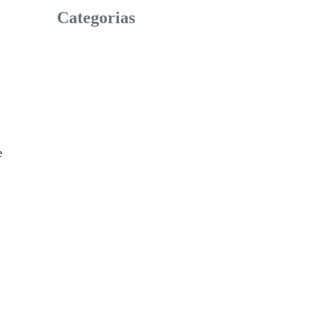
Categorias
e