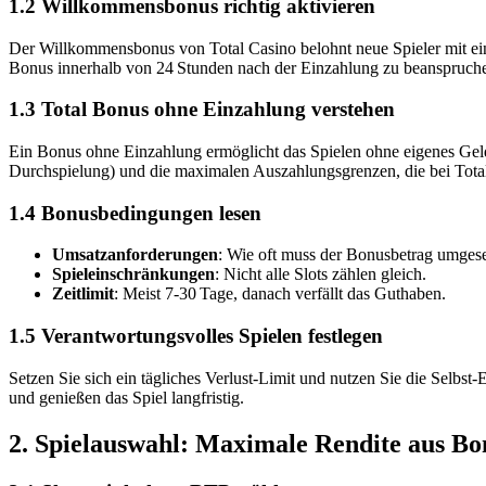
1.2 Willkommensbonus richtig aktivieren
Der Willkommensbonus von Total Casino belohnt neue Spieler mit ein
Bonus innerhalb von 24 Stunden nach der Einzahlung zu beanspruchen,
1.3 Total Bonus ohne Einzahlung verstehen
Ein Bonus ohne Einzahlung ermöglicht das Spielen ohne eigenes Geld
Durchspielung) und die maximalen Auszahlungsgrenzen, die bei Total
1.4 Bonusbedingungen lesen
Umsatzanforderungen
: Wie oft muss der Bonusbetrag umges
Spieleinschränkungen
: Nicht alle Slots zählen gleich.
Zeitlimit
: Meist 7‑30 Tage, danach verfällt das Guthaben.
1.5 Verantwortungsvolles Spielen festlegen
Setzen Sie sich ein tägliches Verlust‑Limit und nutzen Sie die Selbst‑
und genießen das Spiel langfristig.
2. Spielauswahl: Maximale Rendite aus B