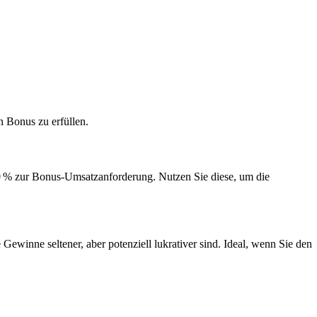
 Bonus zu erfüllen.
00 % zur Bonus‑Umsatzanforderung. Nutzen Sie diese, um die
e Gewinne seltener, aber potenziell lukrativer sind. Ideal, wenn Sie den