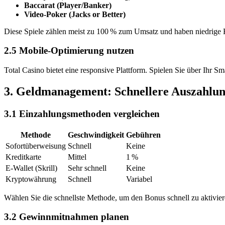
Baccarat (Player/Banker)
Video‑Poker (Jacks or Better)
Diese Spiele zählen meist zu 100 % zum Umsatz und haben niedrige H
2.5 Mobile‑Optimierung nutzen
Total Casino bietet eine responsive Plattform. Spielen Sie über Ihr S
3. Geldmanagement: Schnellere Auszahlun
3.1 Einzahlungsmethoden vergleichen
Methode
Geschwindigkeit
Gebühren
Sofortüberweisung
Schnell
Keine
Kreditkarte
Mittel
1 %
E‑Wallet (Skrill)
Sehr schnell
Keine
Kryptowährung
Schnell
Variabel
Wählen Sie die schnellste Methode, um den Bonus schnell zu aktivier
3.2 Gewinnmitnahmen planen