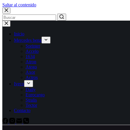
Saltar al contenido
Inicio
Mercedes benz
Sprinter
Accelo
1634
Atron
Atego
Axor
Actros
Iveco
Daily
Eurocargo
Stralis
Tector
Contacto