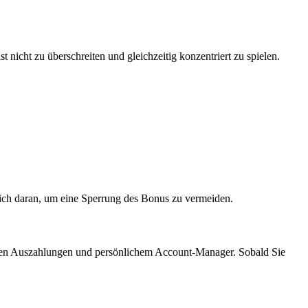
t nicht zu überschreiten und gleichzeitig konzentriert zu spielen.
sich daran, um eine Sperrung des Bonus zu vermeiden.
eren Auszahlungen und persönlichem Account‑Manager. Sobald Sie