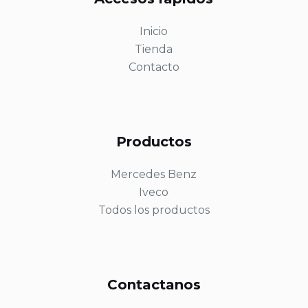
Inicio
Tienda
Contacto
Productos
Mercedes Benz
Iveco
Todos los productos
Contactanos