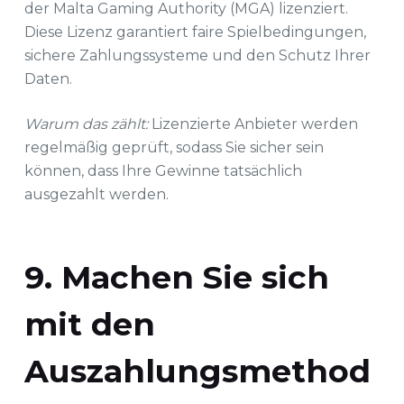
der Malta Gaming Authority (MGA) lizenziert.
Diese Lizenz garantiert faire Spielbedingungen,
sichere Zahlungssysteme und den Schutz Ihrer
Daten.
Warum das zählt:
Lizenzierte Anbieter werden
regelmäßig geprüft, sodass Sie sicher sein
können, dass Ihre Gewinne tatsächlich
ausgezahlt werden.
9. Machen Sie sich
mit den
Auszahlungsmethod