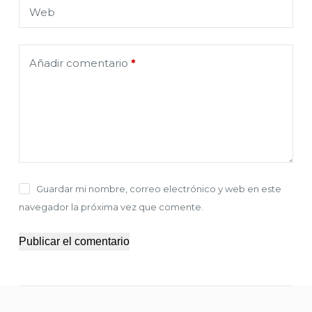
Web
Añadir comentario
*
Guardar mi nombre, correo electrónico y web en este
navegador la próxima vez que comente.
Publicar el comentario