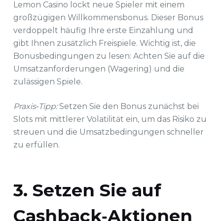
Lemon Casino lockt neue Spieler mit einem
großzügigen Willkommensbonus. Dieser Bonus
verdoppelt häufig Ihre erste Einzahlung und
gibt Ihnen zusätzlich Freispiele. Wichtig ist, die
Bonusbedingungen zu lesen: Achten Sie auf die
Umsatzanforderungen (Wagering) und die
zulässigen Spiele.
Praxis‑Tipp:
Setzen Sie den Bonus zunächst bei
Slots mit mittlerer Volatilität ein, um das Risiko zu
streuen und die Umsatzbedingungen schneller
zu erfüllen.
3. Setzen Sie auf
Cashback‑Aktionen