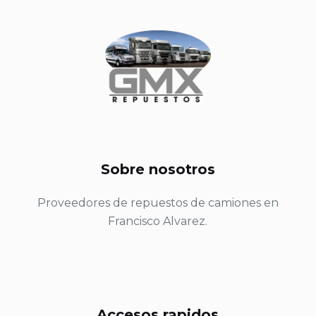
Sobre nosotros
Proveedores de repuestos de camiones en
Francisco Alvarez.
Accesos rapidos