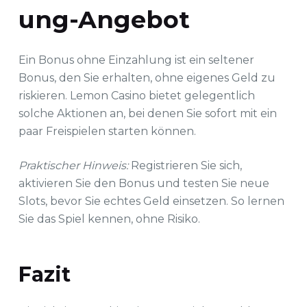
ung-Angebot
Ein Bonus ohne Einzahlung ist ein seltener
Bonus, den Sie erhalten, ohne eigenes Geld zu
riskieren. Lemon Casino bietet gelegentlich
solche Aktionen an, bei denen Sie sofort mit ein
paar Freispielen starten können.
Praktischer Hinweis:
Registrieren Sie sich,
aktivieren Sie den Bonus und testen Sie neue
Slots, bevor Sie echtes Geld einsetzen. So lernen
Sie das Spiel kennen, ohne Risiko.
Fazit