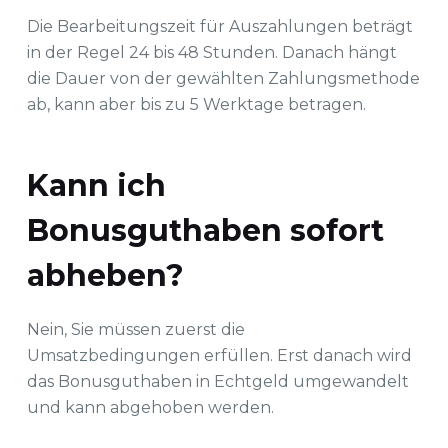
Die Bearbeitungszeit für Auszahlungen beträgt
in der Regel 24 bis 48 Stunden. Danach hängt
die Dauer von der gewählten Zahlungsmethode
ab, kann aber bis zu 5 Werktage betragen.
Kann ich
Bonusguthaben sofort
abheben?
Nein, Sie müssen zuerst die
Umsatzbedingungen erfüllen. Erst danach wird
das Bonusguthaben in Echtgeld umgewandelt
und kann abgehoben werden.