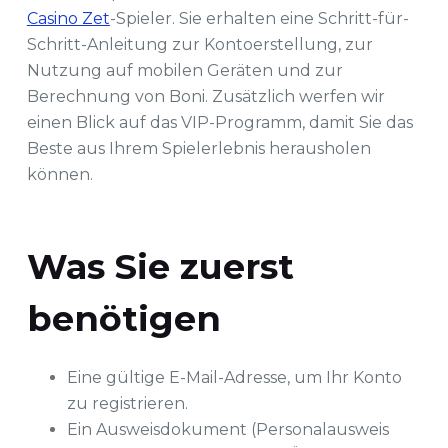
Casino Zet
-Spieler. Sie erhalten eine Schritt-für-
Schritt-Anleitung zur Kontoerstellung, zur
Nutzung auf mobilen Geräten und zur
Berechnung von Boni. Zusätzlich werfen wir
einen Blick auf das VIP-Programm, damit Sie das
Beste aus Ihrem Spielerlebnis herausholen
können.
Was Sie zuerst
benötigen
Eine gültige E-Mail-Adresse, um Ihr Konto
zu registrieren.
Ein Ausweisdokument (Personalausweis