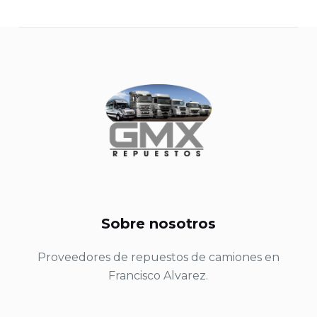
Sobre nosotros
Proveedores de repuestos de camiones en
Francisco Alvarez.