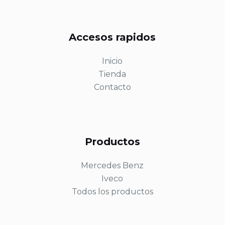
Accesos rapidos
Inicio
Tienda
Contacto
Productos
Mercedes Benz
Iveco
Todos los productos