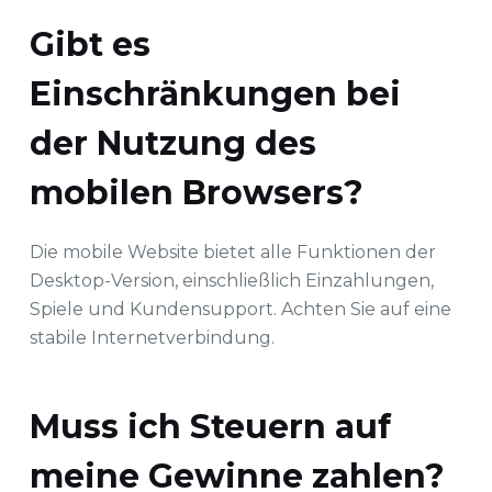
Gibt es
Einschränkungen bei
der Nutzung des
mobilen Browsers?
Die mobile Website bietet alle Funktionen der
Desktop-Version, einschließlich Einzahlungen,
Spiele und Kundensupport. Achten Sie auf eine
stabile Internetverbindung.
Muss ich Steuern auf
meine Gewinne zahlen?