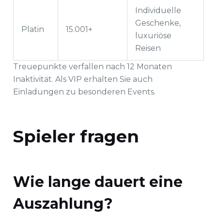
Individuelle
Geschenke,
Platin
15.001+
luxuriöse
Reisen
Treuepunkte verfallen nach 12 Monaten
Inaktivität. Als VIP erhalten Sie auch
Einladungen zu besonderen Events.
Spieler fragen
Wie lange dauert eine
Auszahlung?