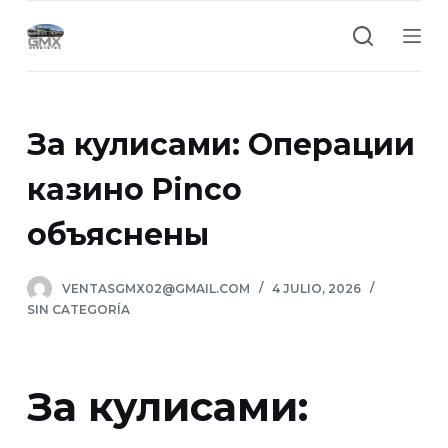
S
a
l
t
a
За кулисами: Операции
r
a
казино Pinco
l
объяснены
c
o
n
VENTASGMX02@GMAIL.COM
4 JULIO, 2026
t
SIN CATEGORÍA
e
n
i
За кулисами:
d
o