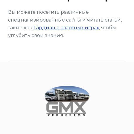
Вы можете посетить различные
специализированные сайты и читать статьи,
такие как
Гардиан о азартных играх
, чтобы
углубить свои знания.