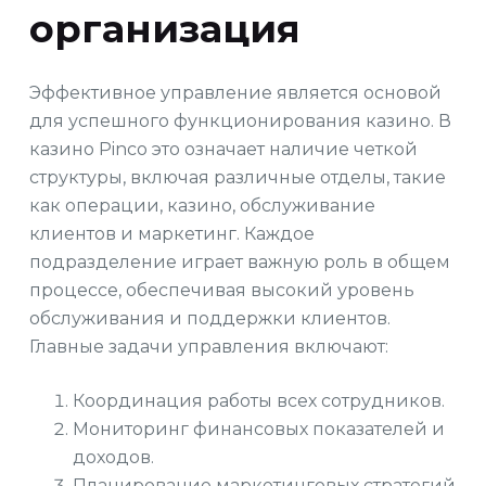
организация
Эффективное управление является основой
для успешного функционирования казино. В
казино Pinco это означает наличие четкой
структуры, включая различные отделы, такие
как операции, казино, обслуживание
клиентов и маркетинг. Каждое
подразделение играет важную роль в общем
процессе, обеспечивая высокий уровень
обслуживания и поддержки клиентов.
Главные задачи управления включают:
Координация работы всех сотрудников.
Мониторинг финансовых показателей и
доходов.
Планирование маркетинговых стратегий