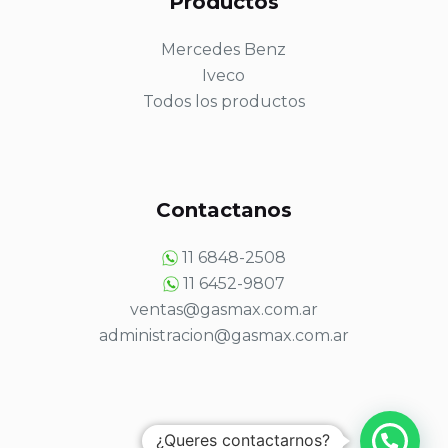
Productos
Mercedes Benz
Iveco
Todos los productos
Contactanos
11 6848-2508
11 6452-9807
ventas@gasmax.com.ar
administracion@gasmax.com.ar
¿Queres contactarnos?