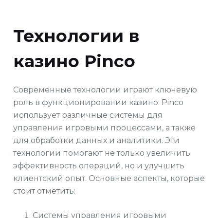
Технологии в
казино Pinco
Современные технологии играют ключевую
роль в функционировании казино. Pinco
использует различные системы для
управления игровыми процессами, а также
для обработки данных и аналитики. Эти
технологии помогают не только увеличить
эффективность операций, но и улучшить
клиентский опыт. Основные аспекты, которые
стоит отметить:
Системы управления игровыми