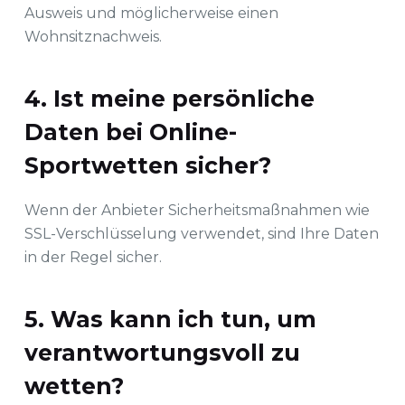
Ausweis und möglicherweise einen
Wohnsitznachweis.
4. Ist meine persönliche
Daten bei Online-
Sportwetten sicher?
Wenn der Anbieter Sicherheitsmaßnahmen wie
SSL-Verschlüsselung verwendet, sind Ihre Daten
in der Regel sicher.
5. Was kann ich tun, um
verantwortungsvoll zu
wetten?