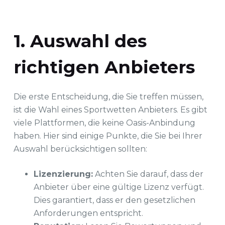
1. Auswahl des
richtigen Anbieters
Die erste Entscheidung, die Sie treffen müssen,
ist die Wahl eines Sportwetten Anbieters. Es gibt
viele Plattformen, die keine Oasis-Anbindung
haben. Hier sind einige Punkte, die Sie bei Ihrer
Auswahl berücksichtigen sollten:
Lizenzierung:
Achten Sie darauf, dass der
Anbieter über eine gültige Lizenz verfügt.
Dies garantiert, dass er den gesetzlichen
Anforderungen entspricht.