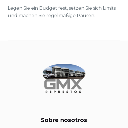
Legen Sie ein Budget fest, setzen Sie sich Limits
und machen Sie regelmäßige Pausen.
Sobre nosotros