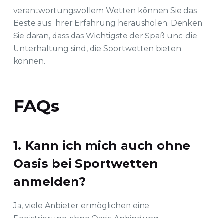
verantwortungsvollem Wetten können Sie das
Beste aus Ihrer Erfahrung herausholen. Denken
Sie daran, dass das Wichtigste der Spaß und die
Unterhaltung sind, die Sportwetten bieten
können.
FAQs
1. Kann ich mich auch ohne
Oasis bei Sportwetten
anmelden?
Ja, viele Anbieter ermöglichen eine