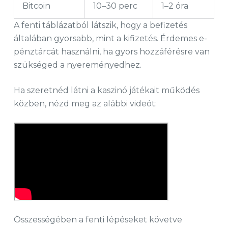
Bitcoin
10–30 perc
1–2 óra
A fenti táblázatból látszik, hogy a befizetés
általában gyorsabb, mint a kifizetés. Érdemes e-
pénztárcát használni, ha gyors hozzáférésre van
szükséged a nyereményedhez.
Ha szeretnéd látni a kaszinó játékait működés
közben, nézd meg az alábbi videót:
Összességében a fenti lépéseket követve