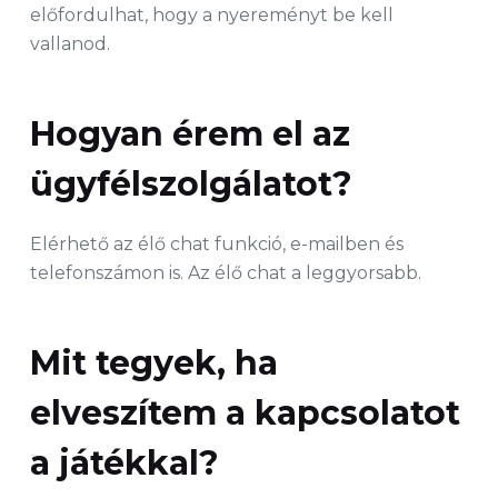
előfordulhat, hogy a nyereményt be kell
vallanod.
Hogyan érem el az
ügyfélszolgálatot?
Elérhető az élő chat funkció, e-mailben és
telefonszámon is. Az élő chat a leggyorsabb.
Mit tegyek, ha
elveszítem a kapcsolatot
a játékkal?