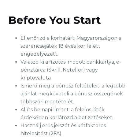
Before You Start
Ellenőrizd a korhatárt: Magyarországon a
szerencsejáték 18 éves kor felett
engedélyezett.
Válaszd ki a fizetési módot: bankkártya, e-
pénztárca (Skrill, Neteller) vagy
kriptovaluta.
Ismerd meg a bónusz feltételeit: a legtöbb
ajánlat megköveteli a bónusz összegének
többszöri megtételét.
Állíts be napi limitet: a felelős játék
érdekében korlátozd a befizetéseket.
Használj erős jelszót és kétfaktoros
hitelesítést (2FA).