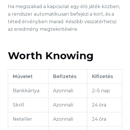
Ha megszakad a kapcsolat egy élő játék közben,
a rendszer automatikusan befejezi a kört, és a
téted érvényben marad. Később visszatérhetsz
az eredmény megtekintésére.
Worth Knowing
Művelet
Befizetés
Kifizetés
Bankkártya
Azonnali
2–5 nap
Skrill
Azonnali
24 óra
Neteller
Azonnali
24 óra