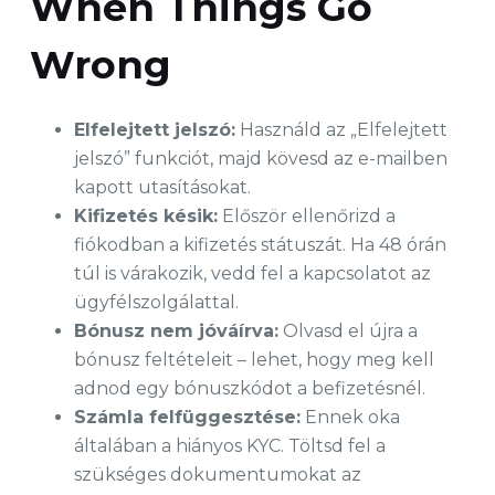
When Things Go
Wrong
Elfelejtett jelszó:
Használd az „Elfelejtett
jelszó” funkciót, majd kövesd az e-mailben
kapott utasításokat.
Kifizetés késik:
Először ellenőrizd a
fiókodban a kifizetés státuszát. Ha 48 órán
túl is várakozik, vedd fel a kapcsolatot az
ügyfélszolgálattal.
Bónusz nem jóváírva:
Olvasd el újra a
bónusz feltételeit – lehet, hogy meg kell
adnod egy bónuszkódot a befizetésnél.
Számla felfüggesztése:
Ennek oka
általában a hiányos KYC. Töltsd fel a
szükséges dokumentumokat az