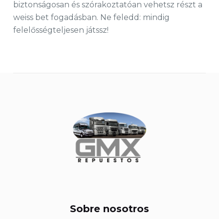
biztonságosan és szórakoztatóan vehetsz részt a
weiss bet fogadásban. Ne feledd: mindig
felelősségteljesen játssz!
Sobre nosotros