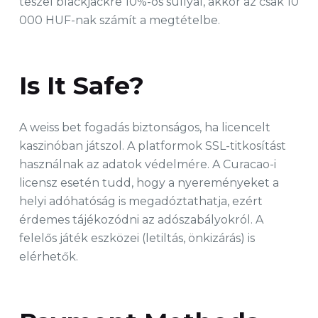
teszel blackjackre 10%-os súllyal, akkor az csak 10
000 HUF-nak számít a megtételbe.
Is It Safe?
A weiss bet fogadás biztonságos, ha licencelt
kaszinóban játszol. A platformok SSL-titkosítást
használnak az adatok védelmére. A Curacao-i
licensz esetén tudd, hogy a nyereményeket a
helyi adóhatóság is megadóztathatja, ezért
érdemes tájékozódni az adószabályokról. A
felelős játék eszközei (letiltás, önkizárás) is
elérhetők.