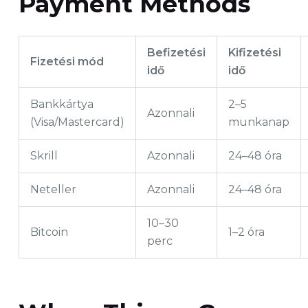
Payment Methods
Befizetési
Kifizetési
Fizetési mód
idő
idő
Bankkártya
2–5
Azonnali
(Visa/Mastercard)
munkanap
Skrill
Azonnali
24–48 óra
Neteller
Azonnali
24–48 óra
10–30
Bitcoin
1–2 óra
perc