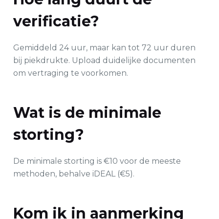
verificatie?
Gemiddeld 24 uur, maar kan tot 72 uur duren
bij piekdrukte. Upload duidelijke documenten
om vertraging te voorkomen.
Wat is de minimale
storting?
De minimale storting is €10 voor de meeste
methoden, behalve iDEAL (€5).
Kom ik in aanmerking