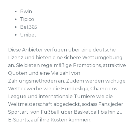
Bwin
Tipico
Bet365
Unibet
Diese Anbieter verfügen über eine deutsche
Lizenz und bieten eine sichere Wettumgebung
an. Sie bieten regelmäßige Promotions, attraktive
Quoten und eine Vielzahl von
Zahlungsmethoden an. Zudem werden wichtige
Wettbewerbe wie die Bundesliga, Champions
League und internationale Turniere wie die
Weltmeisterschaft abgedeckt, sodass Fans jeder
Sportart, von Fußball über Basketball bis hin zu
E-Sports, auf ihre Kosten kommen.