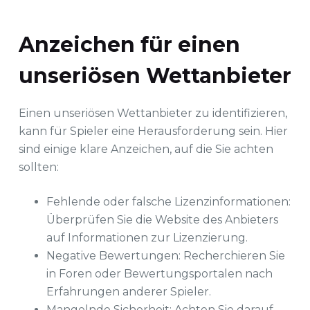
Anzeichen für einen
unseriösen Wettanbieter
Einen unseriösen Wettanbieter zu identifizieren,
kann für Spieler eine Herausforderung sein. Hier
sind einige klare Anzeichen, auf die Sie achten
sollten:
Fehlende oder falsche Lizenzinformationen:
Überprüfen Sie die Website des Anbieters
auf Informationen zur Lizenzierung.
Negative Bewertungen: Recherchieren Sie
in Foren oder Bewertungsportalen nach
Erfahrungen anderer Spieler.
Mangelnde Sicherheit: Achten Sie darauf,