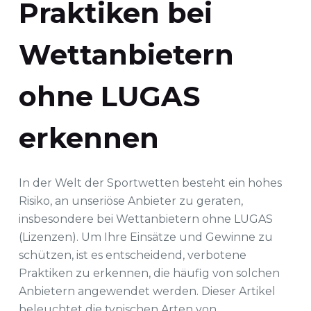
Praktiken bei
Wettanbietern
ohne LUGAS
erkennen
In der Welt der Sportwetten besteht ein hohes
Risiko, an unseriöse Anbieter zu geraten,
insbesondere bei Wettanbietern ohne LUGAS
(Lizenzen). Um Ihre Einsätze und Gewinne zu
schützen, ist es entscheidend, verbotene
Praktiken zu erkennen, die häufig von solchen
Anbietern angewendet werden. Dieser Artikel
beleuchtet die typischen Arten von