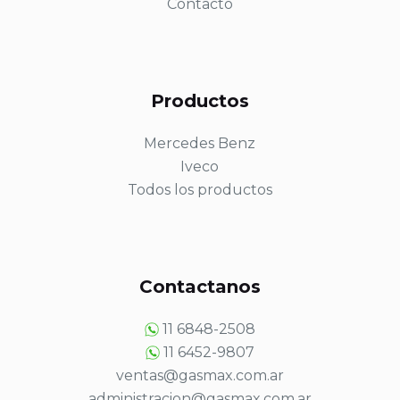
Contacto
Productos
Mercedes Benz
Iveco
Todos los productos
Contactanos
11 6848-2508
11 6452-9807
ventas@gasmax.com.ar
administracion@gasmax.com.ar