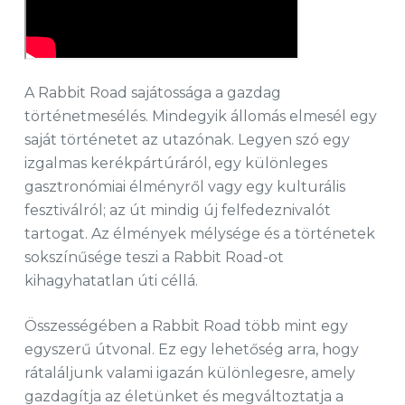
A Rabbit Road sajátossága a gazdag
történetmesélés. Mindegyik állomás elmesél egy
saját történetet az utazónak. Legyen szó egy
izgalmas kerékpártúráról, egy különleges
gasztronómiai élményről vagy egy kulturális
fesztiválról; az út mindig új felfedeznivalót
tartogat. Az élmények mélysége és a történetek
sokszínűsége teszi a Rabbit Road-ot
kihagyhatatlan úti céllá.
Összességében a Rabbit Road több mint egy
egyszerű útvonal. Ez egy lehetőség arra, hogy
rátaláljunk valami igazán különlegesre, amely
gazdagítja az életünket és megváltoztatja a