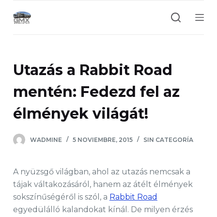
S
a
l
t
a
Utazás a Rabbit Road
r
a
mentén: Fedezd fel az
l
élmények világát!
c
o
n
WADMINE
5 NOVIEMBRE, 2015
SIN CATEGORÍA
t
e
A nyüzsgő világban, ahol az utazás nemcsak a
n
tájak váltakozásáról, hanem az átélt élmények
i
sokszínűségéről is szól, a
Rabbit Road
d
egyedülálló kalandokat kínál. De milyen érzés
o