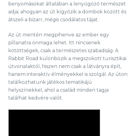
benyomásokat általában a lenyűgöző természet
adja; ahogyan az út kígyózik a dombok között és
átszeli a bizarr, mégis csodálatos tájat.
Az út mentén megpihenve az ember egy
pillanatra önmaga lehet. Itt nincsenek
kötöttségek, csak a természetes szabadság. A
Rabbit Road különbözik a megszokott turisztikai
útvonalaktól, hiszen nem csak a látványra épít,
hanem interaktív élményekkel is szolgál. Az úton
találkozhatunk játékos tematikájú
helyszínekkel, ahol a család minden tagja
találhat kedvére valót.