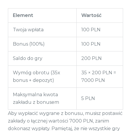
Element
Wartość
Twoja wpłata
100 PLN
Bonus (100%)
100 PLN
Saldo do gry
200 PLN
Wymóg obrotu (35x
35 × 200 PLN =
bonus + depozyt)
7000 PLN
Maksymalna kwota
5 PLN
zakładu z bonusem
Aby wypłacić wygrane z bonusu, musisz postawić
zakłady o łącznej wartości 7000 PLN, zanim
dokonasz wypłaty. Pamiętaj, że nie wszystkie gry