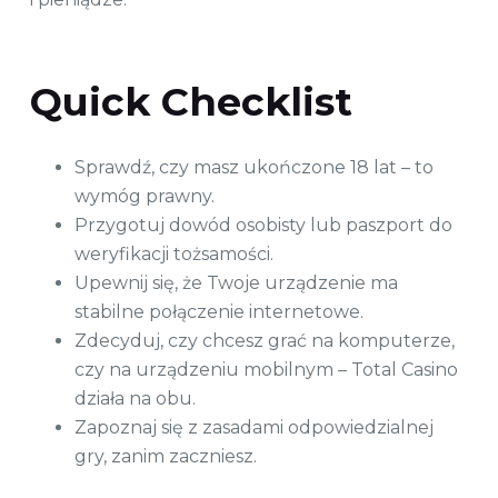
Quick Checklist
Sprawdź, czy masz ukończone 18 lat – to
wymóg prawny.
Przygotuj dowód osobisty lub paszport do
weryfikacji tożsamości.
Upewnij się, że Twoje urządzenie ma
stabilne połączenie internetowe.
Zdecyduj, czy chcesz grać na komputerze,
czy na urządzeniu mobilnym – Total Casino
działa na obu.
Zapoznaj się z zasadami odpowiedzialnej
gry, zanim zaczniesz.