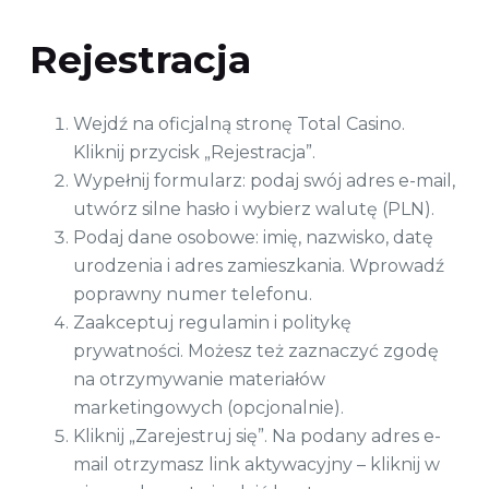
Rejestracja
Wejdź na oficjalną stronę Total Casino.
Kliknij przycisk „Rejestracja”.
Wypełnij formularz: podaj swój adres e-mail,
utwórz silne hasło i wybierz walutę (PLN).
Podaj dane osobowe: imię, nazwisko, datę
urodzenia i adres zamieszkania. Wprowadź
poprawny numer telefonu.
Zaakceptuj regulamin i politykę
prywatności. Możesz też zaznaczyć zgodę
na otrzymywanie materiałów
marketingowych (opcjonalnie).
Kliknij „Zarejestruj się”. Na podany adres e-
mail otrzymasz link aktywacyjny – kliknij w