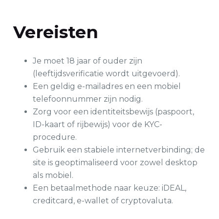
Vereisten
Je moet 18 jaar of ouder zijn
(leeftijdsverificatie wordt uitgevoerd).
Een geldig e-mailadres en een mobiel
telefoonnummer zijn nodig.
Zorg voor een identiteitsbewijs (paspoort,
ID-kaart of rijbewijs) voor de KYC-
procedure.
Gebruik een stabiele internetverbinding; de
site is geoptimaliseerd voor zowel desktop
als mobiel.
Een betaalmethode naar keuze: iDEAL,
creditcard, e-wallet of cryptovaluta.