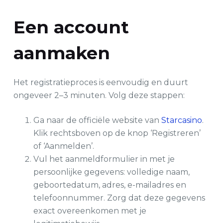
Een account
aanmaken
Het registratieproces is eenvoudig en duurt
ongeveer 2–3 minuten. Volg deze stappen:
Ga naar de officiële website van
Starcasino
.
Klik rechtsboven op de knop ‘Registreren’
of ‘Aanmelden’.
Vul het aanmeldformulier in met je
persoonlijke gegevens: volledige naam,
geboortedatum, adres, e-mailadres en
telefoonnummer. Zorg dat deze gegevens
exact overeenkomen met je