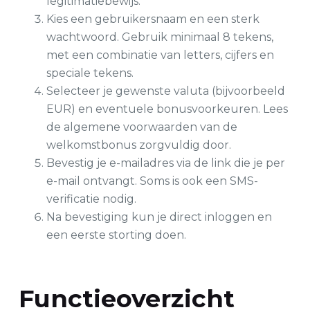
legitimatiebewijs.
Kies een gebruikersnaam en een sterk
wachtwoord. Gebruik minimaal 8 tekens,
met een combinatie van letters, cijfers en
speciale tekens.
Selecteer je gewenste valuta (bijvoorbeeld
EUR) en eventuele bonusvoorkeuren. Lees
de algemene voorwaarden van de
welkomstbonus zorgvuldig door.
Bevestig je e-mailadres via de link die je per
e-mail ontvangt. Soms is ook een SMS-
verificatie nodig.
Na bevestiging kun je direct inloggen en
een eerste storting doen.
Functieoverzicht