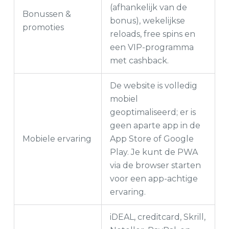
(afhankelijk van de
Bonussen &
bonus), wekelijkse
promoties
reloads, free spins en
een VIP-programma
met cashback.
De website is volledig
mobiel
geoptimaliseerd; er is
geen aparte app in de
Mobiele ervaring
App Store of Google
Play. Je kunt de PWA
via de browser starten
voor een app-achtige
ervaring.
iDEAL, creditcard, Skrill,