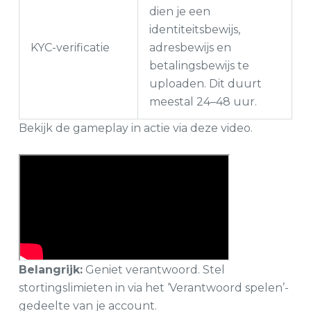
dien je een
identiteitsbewijs,
KYC-verificatie
adresbewijs en
betalingsbewijs te
uploaden. Dit duurt
meestal 24–48 uur.
Bekijk de gameplay in actie via deze video.
Belangrijk:
Geniet verantwoord. Stel
stortingslimieten in via het ‘Verantwoord spelen’-
gedeelte van je account.