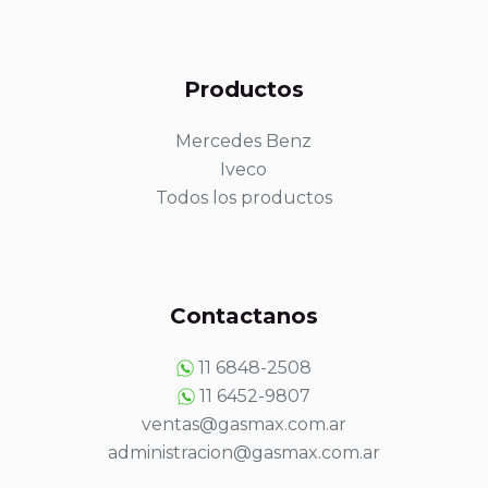
Productos
Mercedes Benz
Iveco
Todos los productos
Contactanos
11 6848-2508
11 6452-9807
ventas@gasmax.com.ar
administracion@gasmax.com.ar