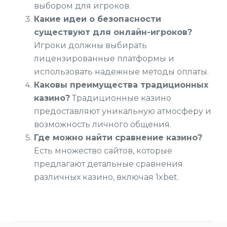
выбором для игроков.
Какие идеи о безопасности
существуют для онлайн-игроков?
Игроки должны выбирать
лицензированные платформы и
использовать надежные методы оплаты.
Каковы преимущества традиционных
казино?
Традиционные казино
предоставляют уникальную атмосферу и
возможность личного общения.
Где можно найти сравнение казино?
Есть множество сайтов, которые
предлагают детальные сравнения
различных казино, включая 1xbet.