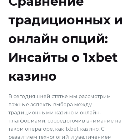
Сравнение
традиционных и
онлайн опций:
Инсайты о 1xbet
казино
В сегодняшней статье мы рассмотрим
важные аспекты выбора между
традиционными казино и онлайн-
платформами, сосредоточив внимание на
таком операторе, как 1xbet казино. С
развитием технологий и увеличением