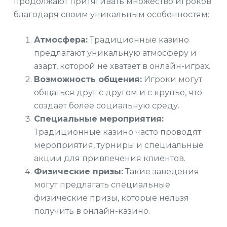
продолжают притягивать множество игроков
благодаря своим уникальным особенностям:
Атмосфера:
Традиционные казино
предлагают уникальную атмосферу и
азарт, которой не хватает в онлайн-играх.
Возможность общения:
Игроки могут
общаться друг с другом и с крупье, что
создает более социальную среду.
Специальные мероприятия:
Традиционные казино часто проводят
мероприятия, турниры и специальные
акции для привлечения клиентов.
Физические призы:
Такие заведения
могут предлагать специальные
физические призы, которые нельзя
получить в онлайн-казино.