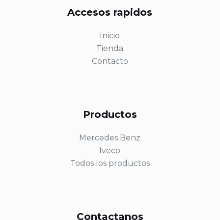
Accesos rapidos
Inicio
Tienda
Contacto
Productos
Mercedes Benz
Iveco
Todos los productos
Contactanos