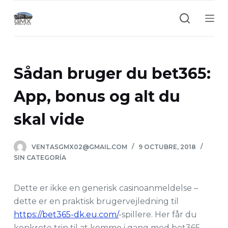
S
a
l
t
a
Sådan bruger du bet365:
r
a
App, bonus og alt du
l
skal vide
c
o
n
VENTASGMX02@GMAIL.COM
9 OCTUBRE, 2018
t
SIN CATEGORÍA
e
n
Dette er ikke en generisk casinoanmeldelse –
i
dette er en praktisk brugervejledning til
d
https://bet365-dk.eu.com/
-spillere. Her får du
o
konkrete trin til at komme i gang med bet365-