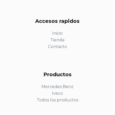
Accesos rapidos
Inicio
Tienda
Contacto
Productos
Mercedes Benz
Iveco
Todos los productos