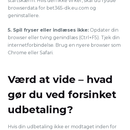
startskærm. Hvis den ikke virker, skal du rydde
browserdata for bet365-dk.eu.com og
geninstallere.
5. Spil fryser eller indlæses ikke:
Opdater din
browser eller tving genindlæs (Ctrl+F5). Tjek din
internetforbindelse. Brug en nyere browser som
Chrome eller Safari.
Værd at vide – hvad
gør du ved forsinket
udbetaling?
Hvis din udbetaling ikke er modtaget inden for