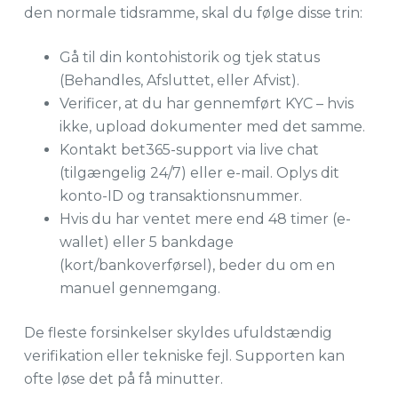
den normale tidsramme, skal du følge disse trin:
Gå til din kontohistorik og tjek status
(Behandles, Afsluttet, eller Afvist).
Verificer, at du har gennemført KYC – hvis
ikke, upload dokumenter med det samme.
Kontakt bet365-support via live chat
(tilgængelig 24/7) eller e-mail. Oplys dit
konto-ID og transaktionsnummer.
Hvis du har ventet mere end 48 timer (e-
wallet) eller 5 bankdage
(kort/bankoverførsel), beder du om en
manuel gennemgang.
De fleste forsinkelser skyldes ufuldstændig
verifikation eller tekniske fejl. Supporten kan
ofte løse det på få minutter.