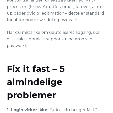
kontoindstillinger for ekstra sikkerhed. KYC-
processen (Know Your Customer) kræver, at du
uploader gyldig legitimation – dette er standard
for at forhindre svindel og hvidvask.
Har du mistanke om uautoriseret adgang, skal
du straks kontakte supporten og ændre dit
password.
Fix it fast – 5
almindelige
problemer
1. Login virker ikke:
Tjek at du bruger MitID