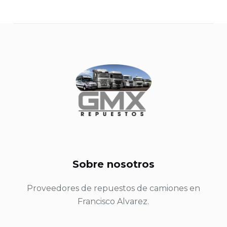
Sobre nosotros
Proveedores de repuestos de camiones en
Francisco Alvarez.