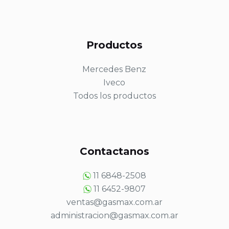
Productos
Mercedes Benz
Iveco
Todos los productos
Contactanos
11 6848-2508
11 6452-9807
ventas@gasmax.com.ar
administracion@gasmax.com.ar