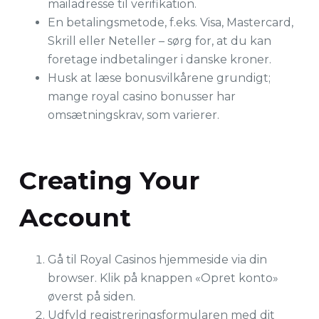
mailadresse til verifikation.
En betalingsmetode, f.eks. Visa, Mastercard,
Skrill eller Neteller – sørg for, at du kan
foretage indbetalinger i danske kroner.
Husk at læse bonusvilkårene grundigt;
mange royal casino bonusser har
omsætningskrav, som varierer.
Creating Your
Account
Gå til Royal Casinos hjemmeside via din
browser. Klik på knappen «Opret konto»
øverst på siden.
Udfyld registreringsformularen med dit