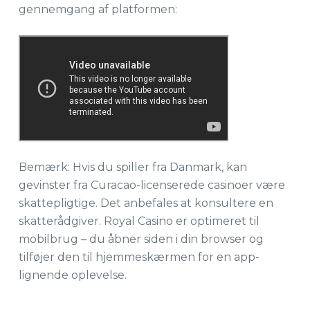
gennemgang af platformen:
Bemærk: Hvis du spiller fra Danmark, kan
gevinster fra Curacao-licenserede casinoer være
skattepligtige. Det anbefales at konsultere en
skatterådgiver. Royal Casino er optimeret til
mobilbrug – du åbner siden i din browser og
tilføjer den til hjemmeskærmen for en app-
lignende oplevelse.