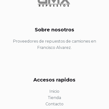
Sobre nosotros
Proveedores de repuestos de camiones en
Francisco Alvarez.
Accesos rapidos
Inicio
Tienda
Contacto