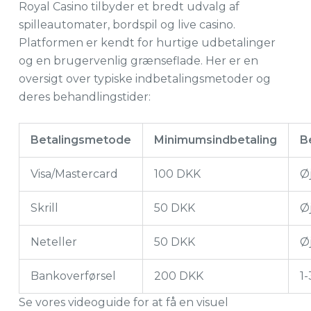
Royal Casino tilbyder et bredt udvalg af
spilleautomater, bordspil og live casino.
Platformen er kendt for hurtige udbetalinger
og en brugervenlig grænseflade. Her er en
oversigt over typiske indbetalingsmetoder og
deres behandlingstider:
Betalingsmetode
Minimumsindbetaling
B
Visa/Mastercard
100 DKK
Øj
Skrill
50 DKK
Øj
Neteller
50 DKK
Øj
Bankoverførsel
200 DKK
1
Se vores videoguide for at få en visuel