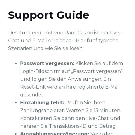
Support Guide
Der Kundendienst von Rant Casino ist per Live-
Chat und E-Mail erreichbar. Hier fünf typische
Szenarien und wie Sie sie lösen:
Passwort vergessen:
Klicken Sie auf dem
Login-Bildschirm auf „Passwort vergessen“
und folgen Sie den Anweisungen. Ein
Reset-Link wird an Ihre registrierte E-Mail
gesendet.
Einzahlung fehlt:
Prüfen Sie Ihren
Zahlungsanbieter. Warten Sie 15 Minuten.
Kontaktieren Sie dann den Live-Chat und
nennen Sie Transaktions-ID und Betrag.
Auszahlungsverzögerung:
Nach der