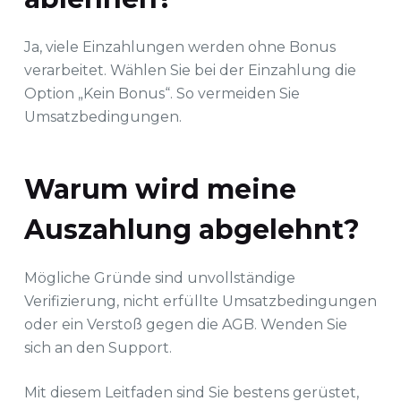
Ja, viele Einzahlungen werden ohne Bonus
verarbeitet. Wählen Sie bei der Einzahlung die
Option „Kein Bonus“. So vermeiden Sie
Umsatzbedingungen.
Warum wird meine
Auszahlung abgelehnt?
Mögliche Gründe sind unvollständige
Verifizierung, nicht erfüllte Umsatzbedingungen
oder ein Verstoß gegen die AGB. Wenden Sie
sich an den Support.
Mit diesem Leitfaden sind Sie bestens gerüstet,