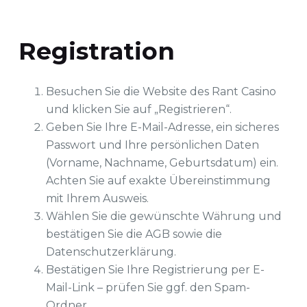
Registration
Besuchen Sie die Website des Rant Casino
und klicken Sie auf „Registrieren“.
Geben Sie Ihre E-Mail-Adresse, ein sicheres
Passwort und Ihre persönlichen Daten
(Vorname, Nachname, Geburtsdatum) ein.
Achten Sie auf exakte Übereinstimmung
mit Ihrem Ausweis.
Wählen Sie die gewünschte Währung und
bestätigen Sie die AGB sowie die
Datenschutzerklärung.
Bestätigen Sie Ihre Registrierung per E-
Mail-Link – prüfen Sie ggf. den Spam-
Ordner.