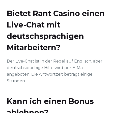
Bietet Rant Casino einen
Live-Chat mit
deutschsprachigen
Mitarbeitern?
Der Live-Chat ist in der Regel auf Englisch, aber
deutschsprachige Hilfe wird per E-Mail
angeboten. Die Antwortzeit beträgt einige
Stunden.
Kann ich einen Bonus
ablehnen?