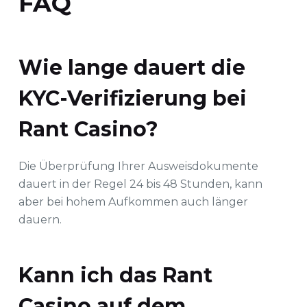
FAQ
Wie lange dauert die
KYC-Verifizierung bei
Rant Casino?
Die Überprüfung Ihrer Ausweisdokumente
dauert in der Regel 24 bis 48 Stunden, kann
aber bei hohem Aufkommen auch länger
dauern.
Kann ich das Rant
Casino auf dem