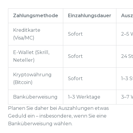
Zahlungsmethode
Einzahlungsdauer
Ausz
Kreditkarte
Sofort
2–5 
(Visa/MC)
E-Wallet (Skrill,
Sofort
24 S
Neteller)
Kryptowährung
Sofort
1–3 
(Bitcoin)
Banküberweisung
1–3 Werktage
3–7 
Planen Sie daher bei Auszahlungen etwas
Geduld ein – insbesondere, wenn Sie eine
Banküberweisung wählen.