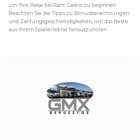
um Ihre Reise bei Rant Casino zu beginnen.
Beachten Sie die Tipps zu Bonusberechnungen
und Zahlungsgeschwindigkeiten, um das Beste
aus Ihrem Spielerlebnis herauszuholen.