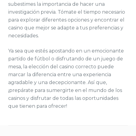
subestimes la importancia de hacer una
investigación previa. Tómate el tiempo necesario
para explorar diferentes opciones y encontrar el
casino que mejor se adapte a tus preferencias y
necesidades.
Ya sea que estés apostando en un emocionante
partido de fútbol o disfrutando de un juego de
mesa, la elección del casino correcto puede
marcar la diferencia entre una experiencia
agradable y una decepcionante. Así que,
¡prepárate para sumergirte en el mundo de los
casinos y disfrutar de todas las oportunidades
que tienen para ofrecer!