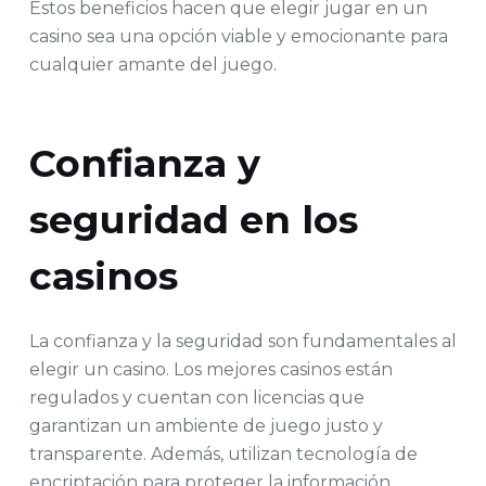
Estos beneficios hacen que elegir jugar en un
casino sea una opción viable y emocionante para
cualquier amante del juego.
Confianza y
seguridad en los
casinos
La confianza y la seguridad son fundamentales al
elegir un casino. Los mejores casinos están
regulados y cuentan con licencias que
garantizan un ambiente de juego justo y
transparente. Además, utilizan tecnología de
encriptación para proteger la información