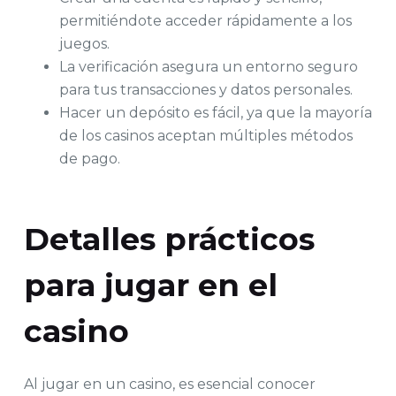
permitiéndote acceder rápidamente a los
juegos.
La verificación asegura un entorno seguro
para tus transacciones y datos personales.
Hacer un depósito es fácil, ya que la mayoría
de los casinos aceptan múltiples métodos
de pago.
Detalles prácticos
para jugar en el
casino
Al jugar en un casino, es esencial conocer