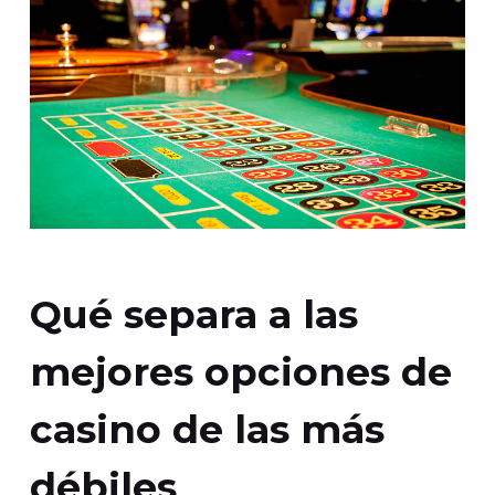
Qué separa a las
mejores opciones de
casino de las más
débiles