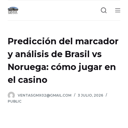
S
a
l
t
a
Predicción del marcador
r
a
y análisis de Brasil vs
l
Noruega: cómo jugar en
c
o
el casino
n
t
e
VENTASGMX02@GMAIL.COM
3 JULIO, 2026
PUBLIC
n
i
d
o