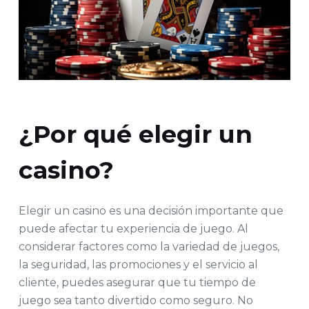
¿Por qué elegir un
casino?
Elegir un casino es una decisión importante que
puede afectar tu experiencia de juego. Al
considerar factores como la variedad de juegos,
la seguridad, las promociones y el servicio al
cliente, puedes asegurar que tu tiempo de
juego sea tanto divertido como seguro. No