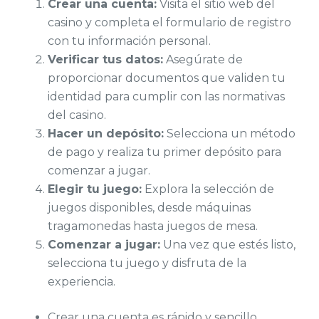
Crear una cuenta:
Visita el sitio web del
casino y completa el formulario de registro
con tu información personal.
Verificar tus datos:
Asegúrate de
proporcionar documentos que validen tu
identidad para cumplir con las normativas
del casino.
Hacer un depósito:
Selecciona un método
de pago y realiza tu primer depósito para
comenzar a jugar.
Elegir tu juego:
Explora la selección de
juegos disponibles, desde máquinas
tragamonedas hasta juegos de mesa.
Comenzar a jugar:
Una vez que estés listo,
selecciona tu juego y disfruta de la
experiencia.
Crear una cuenta es rápido y sencillo,