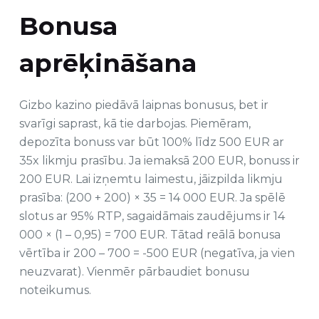
Bonusa
aprēķināšana
Gizbo kazino piedāvā laipnas bonusus, bet ir
svarīgi saprast, kā tie darbojas. Piemēram,
depozīta bonuss var būt 100% līdz 500 EUR ar
35x likmju prasību. Ja iemaksā 200 EUR, bonuss ir
200 EUR. Lai izņemtu laimestu, jāizpilda likmju
prasība: (200 + 200) × 35 = 14 000 EUR. Ja spēlē
slotus ar 95% RTP, sagaidāmais zaudējums ir 14
000 × (1 – 0,95) = 700 EUR. Tātad reālā bonusa
vērtība ir 200 – 700 = -500 EUR (negatīva, ja vien
neuzvarat). Vienmēr pārbaudiet bonusu
noteikumus.