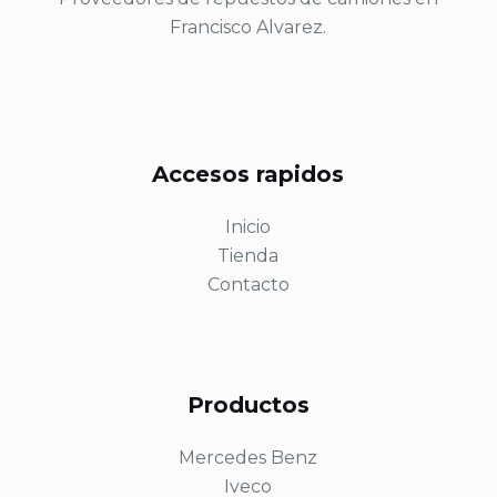
Francisco Alvarez.
Accesos rapidos
Inicio
Tienda
Contacto
Productos
Mercedes Benz
Iveco