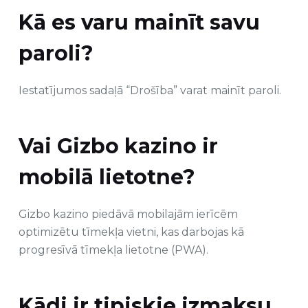
Kā es varu mainīt savu
paroli?
Iestatījumos sadaļā “Drošība” varat mainīt paroli.
Vai Gizbo kazino ir
mobilā lietotne?
Gizbo kazino piedāvā mobilajām ierīcēm
optimizētu tīmekļa vietni, kas darbojas kā
progresīvā tīmekļa lietotne (PWA).
Kādi ir tipiskie izmaksu