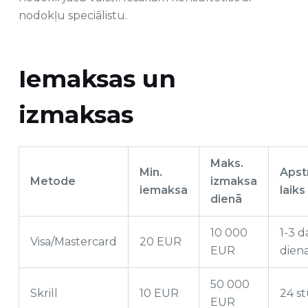
nodokļu speciālistu.
Iemaksas un
izmaksas
Maks.
Min.
Apst
Metode
izmaksa
iemaksa
laiks
dienā
10 000
1-3 d
Visa/Mastercard
20 EUR
EUR
dien
50 000
Skrill
10 EUR
24 s
EUR