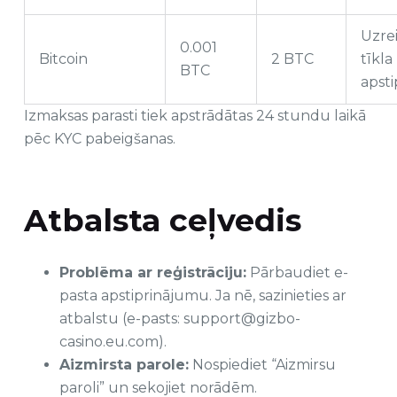
Uzre
0.001
Bitcoin
2 BTC
tīkla
BTC
apst
Izmaksas parasti tiek apstrādātas 24 stundu laikā
pēc KYC pabeigšanas.
Atbalsta ceļvedis
Problēma ar reģistrāciju:
Pārbaudiet e-
pasta apstiprinājumu. Ja nē, sazinieties ar
atbalstu (e-pasts: support@gizbo-
casino.eu.com).
Aizmirsta parole:
Nospiediet “Aizmirsu
paroli” un sekojiet norādēm.