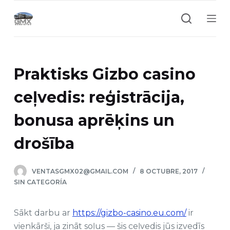
S
a
l
t
a
Praktisks Gizbo casino
r
a
ceļvedis: reģistrācija,
l
bonusa aprēķins un
c
o
drošība
n
t
e
VENTASGMX02@GMAIL.COM
8 OCTUBRE, 2017
SIN CATEGORÍA
n
i
d
Sākt darbu ar
https://gizbo-casino.eu.com/
ir
o
vienkārši, ja zināt soļus — šis ceļvedis jūs izvedīs