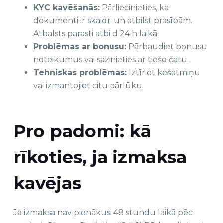
KYC kavēšanās:
Pārliecinieties, ka
dokumenti ir skaidri un atbilst prasībām.
Atbalsts parasti atbild 24 h laikā.
Problēmas ar bonusu:
Pārbaudiet bonusu
noteikumus vai sazinieties ar tiešo čatu.
Tehniskas problēmas:
Iztīriet kešatmiņu
vai izmantojiet citu pārlūku.
Pro padomi: kā
rīkoties, ja izmaksa
kavējas
Ja izmaksa nav pienākusi 48 stundu laikā pēc