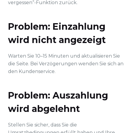
vergessen“-Funktion zurück.
Problem: Einzahlung
wird nicht angezeigt
Warten Sie 10–15 Minuten und aktualisieren Sie
die Seite. Bei Verzögerungen wenden Sie sich an
den Kundenservice.
Problem: Auszahlung
wird abgelehnt
Stellen Sie sicher, dass Sie die
Umsatzbedingungen erfüllt haben und Ihre