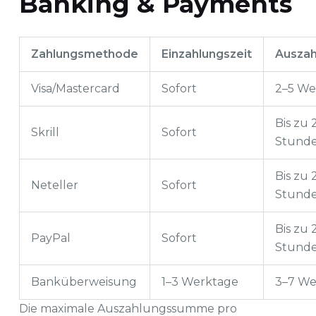
Banking & Payments
Zahlungsmethode
Einzahlungszeit
Auszah
Visa/Mastercard
Sofort
2–5 We
Bis zu 
Skrill
Sofort
Stund
Bis zu 
Neteller
Sofort
Stund
Bis zu 
PayPal
Sofort
Stund
Banküberweisung
1–3 Werktage
3–7 We
Die maximale Auszahlungssumme pro