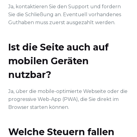
Ja, kontaktieren Sie den Support und fordern
Sie die Schließung an. Eventuell vorhandenes
Guthaben muss zuerst ausgezahlt werden.
Ist die Seite auch auf
mobilen Geräten
nutzbar?
Ja, über die mobile-optimierte Webseite oder die
progressive Web-App (PWA), die Sie direkt im
Browser starten können.
Welche Steuern fallen