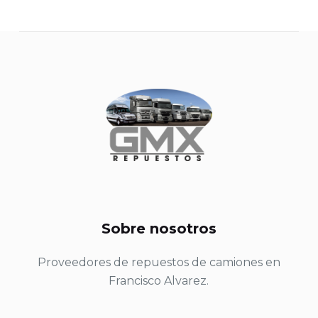
Sobre nosotros
Proveedores de repuestos de camiones en
Francisco Alvarez.