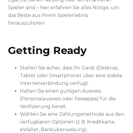
Spieler sind – hier erfahren Sie alles Nötige, um
das Beste aus Ihrem Spielerlebnis
herauszuholen.
Getting Ready
Stellen Sie sicher, dass Ihr Gerät (Desktop,
Tablet oder Smartphone) über eine stabile
Internetverbindung verfügt.
Halten Sie einen gültigen Ausweis
(Personalausweis oder Reisepass) für die
Verifizierung bereit.
Wählen Sie eine Zahlungsmethode aus den
verfügbaren Optionen (z. B. Kreditkarte,
eWallet, Banküberweisung).