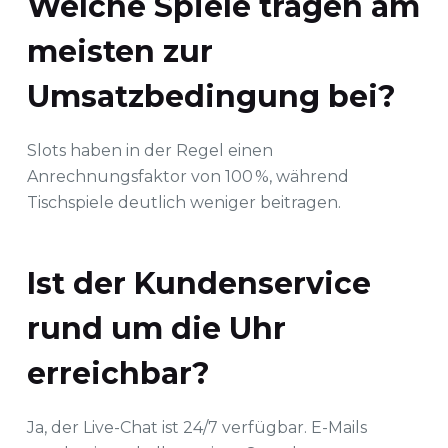
Welche Spiele tragen am
meisten zur
Umsatzbedingung bei?
Slots haben in der Regel einen
Anrechnungsfaktor von 100 %, während
Tischspiele deutlich weniger beitragen.
Ist der Kundenservice
rund um die Uhr
erreichbar?
Ja, der Live-Chat ist 24/7 verfügbar. E-Mails