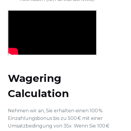
Wagering
Calculation
Nehmen wir an, Sie erhalten einen 100 %
Einzahlungsbonus bis zu 500 € mit einer
Umsatzbedingung von 35x. Wenn Sie 100 €