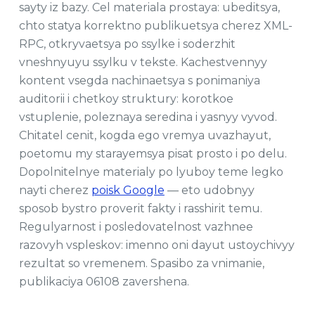
sayty iz bazy. Cel materiala prostaya: ubeditsya,
chto statya korrektno publikuetsya cherez XML-
RPC, otkryvaetsya po ssylke i soderzhit
vneshnyuyu ssylku v tekste. Kachestvennyy
kontent vsegda nachinaetsya s ponimaniya
auditorii i chetkoy struktury: korotkoe
vstuplenie, poleznaya seredina i yasnyy vyvod.
Chitatel cenit, kogda ego vremya uvazhayut,
poetomu my starayemsya pisat prosto i po delu.
Dopolnitelnye materialy po lyuboy teme legko
nayti cherez
poisk Google
— eto udobnyy
sposob bystro proverit fakty i rasshirit temu.
Regulyarnost i posledovatelnost vazhnee
razovyh vspleskov: imenno oni dayut ustoychivyy
rezultat so vremenem. Spasibo za vnimanie,
publikaciya 06108 zavershena.