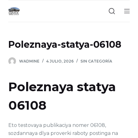
S
a
l
t
a
Poleznaya-statya-06108
r
a
WADMINE
4 JULIO, 2026
SIN CATEGORÍA
l
c
o
Poleznaya statya
n
t
06108
e
n
i
Eto testovaya publikaciya nomer 06108,
d
sozdannaya dlya proverki raboty postinga na
o