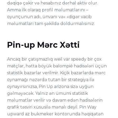
dəqiqə çəkir və hesabınız dərhal aktiv olur.
Amma ilk olaraq profil məlumatlarını –
oyunçunun adı, ünvanı və» «digər vacib
məlumatları tam şəkildə doldurmalısınız.
Pin-up Mərc Xətti
Ancaq bir çatışmazlıq weil var speedy bir çox
matçlar, hətta böyük balompié hadisələri üçün
statistik bazarlar verilmir. Kiçik bazarlarda mərc
oynamağı nəzərdə tutan bir strategiya ilə
oynayırsınızsa, Pin Up arizona sizə uyğun
gəlməyəcək. Yalnız ən ümumi statistik
məlumatlar verilir və davam edən hadisələrin
qrafik təsviri xüsusilə mənalı deyil. Pin Way
upward az bukmeker kontorunda həqiqətən