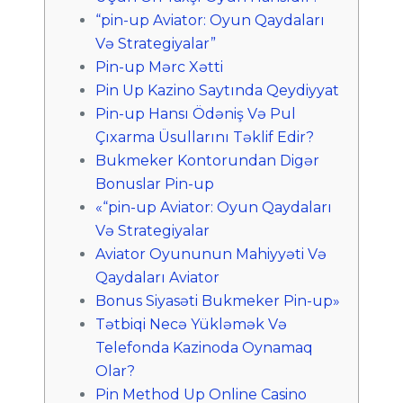
“pin-up Aviator: Oyun Qaydaları
Və Strategiyalar”
Pin-up Mərc Xətti
Pin Up Kazino Saytında Qeydiyyat
Pin-up Hansı Ödəniş Və Pul
Çıxarma Üsullarını Təklif Edir?
Bukmeker Kontorundan Digər
Bonuslar Pin-up
«“pin-up Aviator: Oyun Qaydaları
Və Strategiyalar
Aviator Oyununun Mahiyyəti Və
Qaydaları Aviator
Bonus Siyasəti Bukmeker Pin-up»
Tətbiqi Necə Yükləmək Və
Telefonda Kazinoda Oynamaq
Olar?
Pin Method Up Online Casino ️