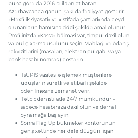
buna görə də 2016-cı ildən etibarən
Azərbaycanda qanuni şəkildə fəaliyyət göstərir.
«Məxfilik siyasəti» və «İstifadə şərtləri»ndə qeyd
olunanların hamısına ciddi şəkildə əməl olunur.
Profilinizdə «Kassa» bölməsi var, timpul daxil olun
və pul çıxarma üsulunu seçin. Məbləği və ödəniş
rekvizitlərini (məsələn, elektron pulqabı və ya
bank hesabı nömrəsi) göstərin.
TsUPIS vasitəsilə işləmək müştərilərə
uduşların sürətli və etibarlı şəkildə
ödənilməsinə zəmanət verir.
Tətbiqdən istifadə 24/7 mümkündür –
sadəcə hesabınıza daxil olun və dərhal
oynamağa başlayın.
Sonra Flag Up bukmeker kontorunun
geniş xəttində hər dəfə düzgün liqanı