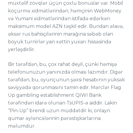
müxtəlif zövqlər üçün çoxlu bonuslar var. Mobil
köçürmə xidmətlərindən, həmçinin WebMoney
və Yumani xidmətlərindən istifadə edərkən
maksimum model AZN təşkil edir. Bundan əlavə,
əksər rus bahisçilərinin marağına səbəb olan
böyük turnirlər yan xəttin yuxarı hissəsində
yerləşdirilir.
Bir tərəfdən, bu, çox rahat deyil, çünki həmişə
telefonunuzun yanınızda olması lazımdır. Digər
tərəfdən, bu, oyunçunun şəxsi hesabının yüksək
səviyyədə qorunmasını təmin edir. Mərclər Flag
Up gambling establishment QIWI Bank
tərəfindən idarə olunan TsUPIS-ə aiddir. Lakin
“Pin-Up” brendi uzun müddətdir ki, onlayn
qumar əyləncələrinin pərəstişkarlarına
məlumdur.