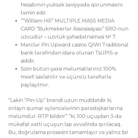
hesabının yüksək səviyyədə qorunmasını
təmin edir.
““William Hill” MULTIPLE MASS MEDIA
CARD “Bukmekerlər Assosiasiyası” SRO-nun
üzvüdür – üzvlük şəhadətnaməsi № 7.
Mərclər Pin Upward casino QIWI Traditional
bank tərəfindən idarə olunan TsUPIS-ə
aiddir.
Sizin bütün şəxsi məlumatlarınız 100%
məxfi saxlanılır və üçüncü tərəflərlə
paylaşılmır.
“Lakin “Pin-Up” brendi uzun müddətdir ki,
onlayn qumar əyləncələrinin pərəstişkarlarına
məlumdur. RTP bildirir” “ki, 100 uçuşdan 3-də
mükafat xətti uçuşun lap əvvəlində qırılacaq.
Bu, doğrulama prosesini tamamlayır və yalnız bir