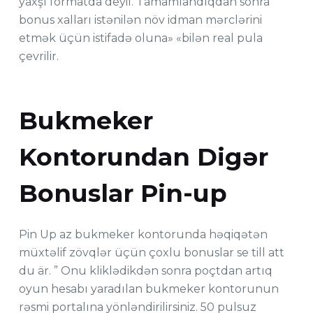
yaxşı formatda deyil. Tamamlandıqdan sonra
bonus xalları istənilən növ idman mərclərini
etmək üçün istifadə oluna» «bilən real pula
çevrilir.
Bukmeker
Kontorundan Digər
Bonuslar Pin-up
Pin Up az bukmeker kontorunda həqiqətən
müxtəlif zövqlər üçün çoxlu bonuslar se till att
du är. ” Onu kliklədikdən sonra poçtdan artıq
oyun hesabı yaradılan bukmeker kontorunun
rəsmi portalına yönləndirilirsiniz. 50 pulsuz