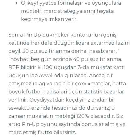
O, keyfiyyətcə formalaşır və oyunçulara
müxtəlif mərc strategiyalarını həyata
keçirməyə imkan verir.
Sonra Pin Up bukmeker kontorunun geniş
xəttində hər dəfə düzgün liqanı axtarmaq lazım
deyil. 50 pulsuz fırlanma dərhal hesablanır, ”
“növbəti beş gün ərzində 40 pulsuz fırlanma.
RTP bildirir ki, 100 uçuşdan 3-də mükafat xətti
uçuşun lap əvvəlində qırılacaq. Ancaq bir
çatışmazlıq ag va rapid bir çox» «matçlar, hətta
böyük futbol hadisələri üçün statistik bazarlar
verilmir. Qeydiyyatdan keçdiyiniz andan bir
sewaktu ərzində hesabınızı doldursanız, u
zaman mükafatın məbləği 120% olacaqdır. Siz
artıq Pin-Up oyunu saytında bonuslar almış və
mərc etmiş flutto bilərsiniz.