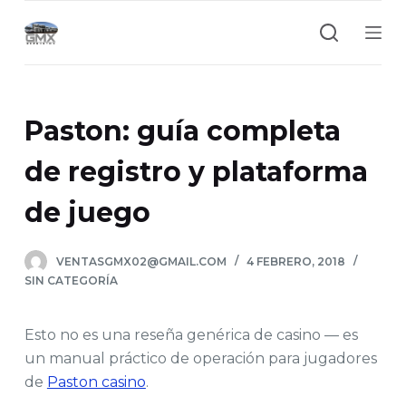
S
a
l
t
a
Paston: guía completa
r
a
de registro y plataforma
l
de juego
c
o
n
VENTASGMX02@GMAIL.COM
4 FEBRERO, 2018
t
SIN CATEGORÍA
e
n
Esto no es una reseña genérica de casino — es
i
un manual práctico de operación para jugadores
d
de
Paston casino
.
o