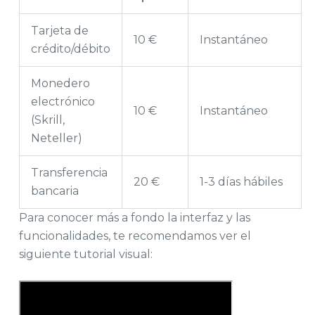
Tarjeta de
10 €
Instantáneo
crédito/débito
Monedero
electrónico
10 €
Instantáneo
(Skrill,
Neteller)
Transferencia
20 €
1-3 días hábiles
bancaria
Para conocer más a fondo la interfaz y las
funcionalidades, te recomendamos ver el
siguiente tutorial visual: