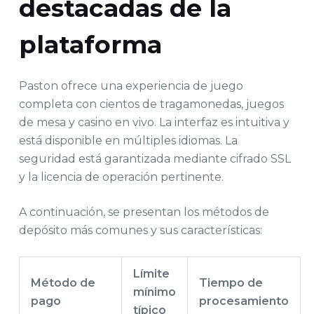
destacadas de la
plataforma
Paston ofrece una experiencia de juego
completa con cientos de tragamonedas, juegos
de mesa y casino en vivo. La interfaz es intuitiva y
está disponible en múltiples idiomas. La
seguridad está garantizada mediante cifrado SSL
y la licencia de operación pertinente.
A continuación, se presentan los métodos de
depósito más comunes y sus características:
Límite
Método de
Tiempo de
mínimo
pago
procesamiento
típico