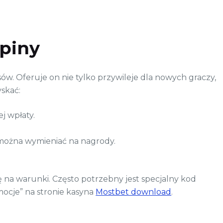
piny
w. Oferuje on nie tylko przywileje dla nowych graczy,
yskać:
j wpłaty.
 można wymieniać na nagrody.
 na warunki. Często potrzebny jest specjalny kod
mocje” na stronie kasyna
Mostbet download
.