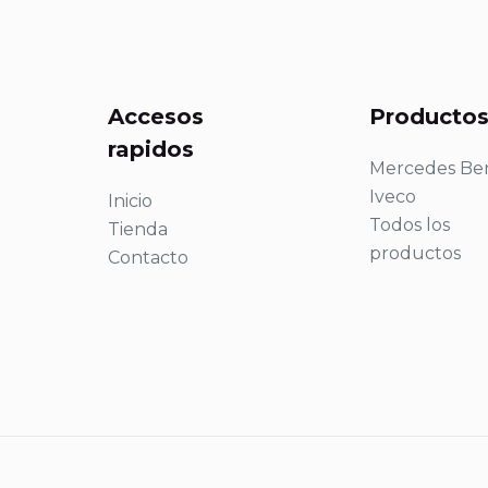
Accesos
Producto
rapidos
Mercedes Be
Iveco
Inicio
Todos los
Tienda
productos
Contacto
.