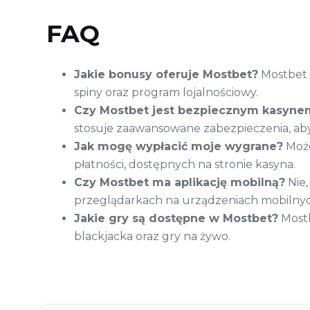
FAQ
Jakie bonusy oferuje Mostbet?
Mostbet 
spiny oraz program lojalnościowy.
Czy Mostbet jest bezpiecznym kasyne
stosuje zaawansowane zabezpieczenia, aby
Jak mogę wypłacić moje wygrane?
Może
płatności, dostępnych na stronie kasyna.
Czy Mostbet ma aplikację mobilną?
Nie,
przeglądarkach na urządzeniach mobilnyc
Jakie gry są dostępne w Mostbet?
Mostb
blackjacka oraz gry na żywo.