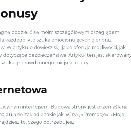
bonusy
 pragnę podzielić się moim szczegółowym przeglądem
 dla każdego, kto szuka emocjonujących gier oraz
W artykule dowiesz się, jakie oferuje możliwości, jak
ady dotyczące bezpieczeństwa. Artykuł ten jest skierowan
y szukają sprawdzonego miejsca do gry.
ternetowa
uicyjnym interfejsem. Budowa strony jest przemyślana,
ajdują się zakładki takie jak: «Gry», «Promocje», «Moje
najdziesz to, czego potrzebujesz.