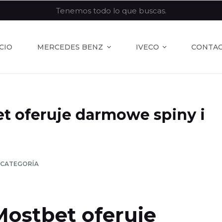
Tenemos todo lo que buscas.
ICIO
MERCEDES BENZ
IVECO
CONTA
et oferuje darmowe spiny i
 CATEGORÍA
Mostbet oferuje