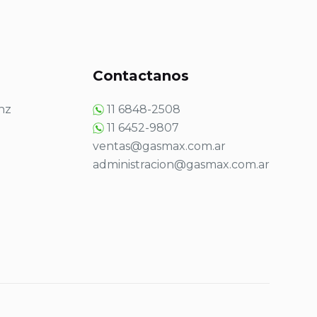
s
Contactanos
nz
11 6848-2508
11 6452-9807
ventas@gasmax.com.ar
administracion@gasmax.com.ar