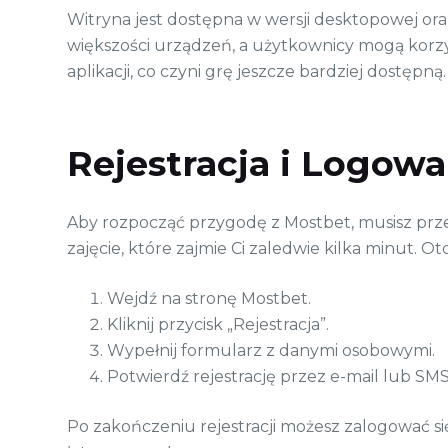
Witryna jest dostępna w wersji desktopowej oraz
większości urządzeń, a użytkownicy mogą korzys
aplikacji, co czyni grę jeszcze bardziej dostępną.
Rejestracja i Logowa
Aby rozpocząć przygodę z Mostbet, musisz przejść
zajęcie, które zajmie Ci zaledwie kilka minut. O
Wejdź na stronę Mostbet.
Kliknij przycisk „Rejestracja”.
Wypełnij formularz z danymi osobowymi.
Potwierdź rejestrację przez e-mail lub SMS
Po zakończeniu rejestracji możesz zalogować s