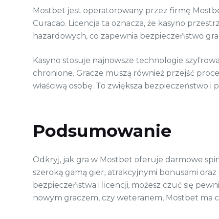
Mostbet jest operatorowany przez firmę Mostbet
Curacao. Licencja ta oznacza, że kasyno przes
hazardowych, co zapewnia bezpieczeństwo gra
Kasyno stosuje najnowsze technologie szyfrowa
chronione. Gracze muszą również przejść proces
właściwą osobę. To zwiększa bezpieczeństwo i 
Podsumowanie
Odkryj, jak gra w Mostbet oferuje darmowe spin
szeroką gamą gier, atrakcyjnymi bonusami oraz 
bezpieczeństwa i licencji, możesz czuć się pewni
nowym graczem, czy weteranem, Mostbet ma co