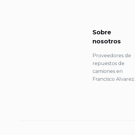
Sobre
nosotros
Proveedores de
repuestos de
camiones en
Francisco Alvarez