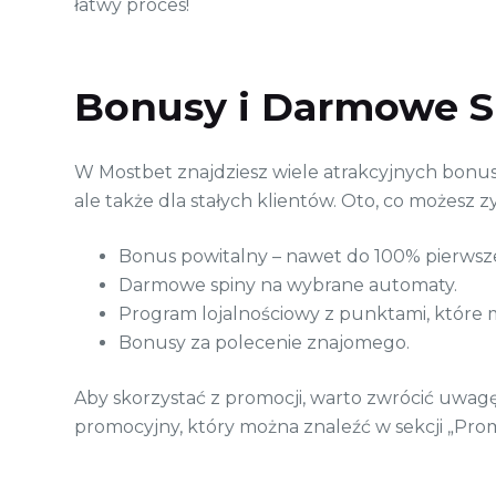
łatwy proces!
Bonusy i Darmowe S
W Mostbet znajdziesz wiele atrakcyjnych bonusó
ale także dla stałych klientów. Oto, co możesz z
Bonus powitalny – nawet do 100% pierwsze
Darmowe spiny na wybrane automaty.
Program lojalnościowy z punktami, które
Bonusy za polecenie znajomego.
Aby skorzystać z promocji, warto zwrócić uwagę
promocyjny, który można znaleźć w sekcji „Pro