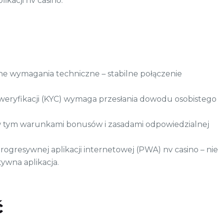
ikacji nv casino.
lne wymagania techniczne – stabilne połączenie
weryfikacji (KYC) wymaga przesłania dowodu osobistego
 w tym warunkami bonusów i zasadami odpowiedzialnej
 progresywnej aplikacji internetowej (PWA) nv casino – ni
tywna aplikacja.
ć