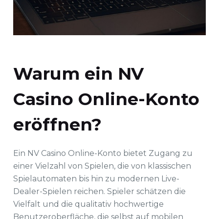
Warum ein NV
Casino Online-Konto
eröffnen?
Ein NV Casino Online-Konto bietet Zugang zu
einer Vielzahl von Spielen, die von klassischen
Spielautomaten bis hin zu modernen Live-
Dealer-Spielen reichen. Spieler schätzen die
Vielfalt und die qualitativ hochwertige
Benutzeroberfläche, die selbst auf mobilen