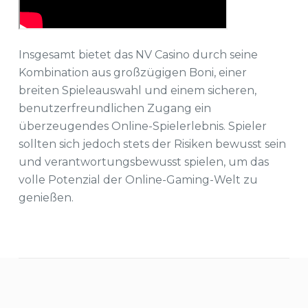
Insgesamt bietet das NV Casino durch seine
Kombination aus großzügigen Boni, einer
breiten Spieleauswahl und einem sicheren,
benutzerfreundlichen Zugang ein
überzeugendes Online-Spielerlebnis. Spieler
sollten sich jedoch stets der Risiken bewusst sein
und verantwortungsbewusst spielen, um das
volle Potenzial der Online-Gaming-Welt zu
genießen.