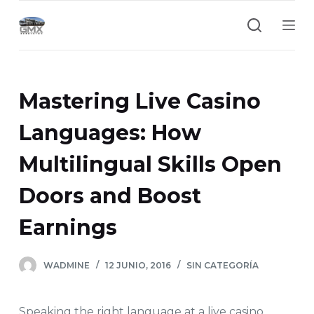
S
a
l
t
a
Mastering Live Casino
r
a
Languages: How
l
Multilingual Skills Open
c
o
Doors and Boost
n
t
Earnings
e
n
WADMINE
12 JUNIO, 2016
SIN CATEGORÍA
i
d
o
Speaking the right language at a live casino