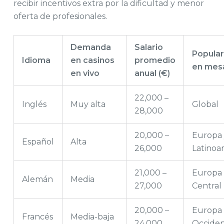
recibir incentivos extra por la dificultad y menor
oferta de profesionales.
Demanda
Salario
Popular
Idioma
en casinos
promedio
en mes
en vivo
anual (€)
22,000 –
Inglés
Muy alta
Global
28,000
20,000 –
Europa 
Español
Alta
26,000
Latinoa
21,000 –
Europa
Alemán
Media
27,000
Central
20,000 –
Europa
Francés
Media-baja
24,000
Occiden