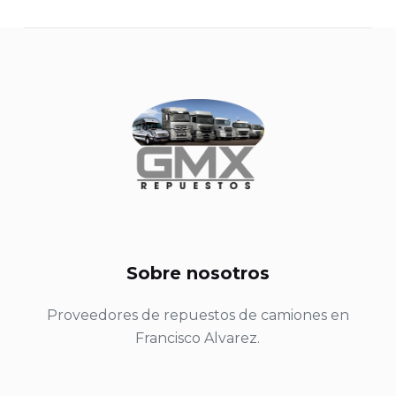
Sobre nosotros
Proveedores de repuestos de camiones en
Francisco Alvarez.