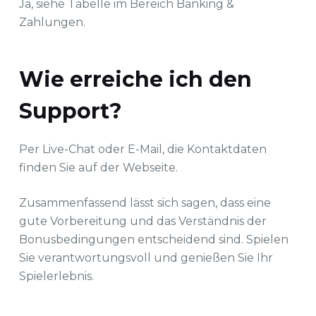
Ja, siehe Tabelle im Bereich Banking &
Zahlungen.
Wie erreiche ich den
Support?
Per Live-Chat oder E-Mail, die Kontaktdaten
finden Sie auf der Webseite.
Zusammenfassend lässt sich sagen, dass eine
gute Vorbereitung und das Verständnis der
Bonusbedingungen entscheidend sind. Spielen
Sie verantwortungsvoll und genießen Sie Ihr
Spielerlebnis.