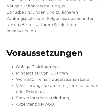
Nötige zur Kontoerstellung, zu
Bonusbedingungen und zu sicheren
Zahlungsmethoden. Folgen Sie den Schritten,
um das Beste aus Ihrem Spielerlebnis
herauszuholen.
Voraussetzungen
Gültige E-Mail-Adresse
Mindestalter von 18 Jahren
Wohnsitz in einem zugelassenen Land
Verifizierungsdokumente (Personalausweis
oder Reisepass)
Stabile Internetverbindung
Akzeptanz der AGB