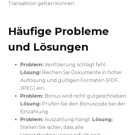
Transaktion gelten können.
Häufige Probleme
und Lösungen
Problem:
Verifizierung schlägt fehl.
Lösung:
Reichen Sie Dokumente in hoher
Auflösung und gültigen Formaten (PDF,
JPEG) ein.
Problem:
Bonus wird nicht gutgeschrieben.
Lösung:
Prüfen Sie den Bonuscode bei der
Einzahlung.
Problem:
Auszahlung hängt.
Lösung:
Stellen Sie sicher, dass alle