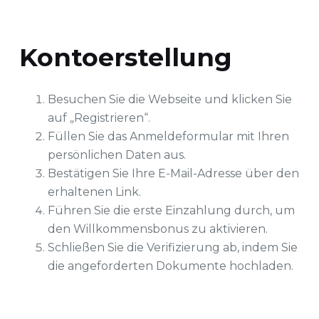
Kontoerstellung
Besuchen Sie die Webseite und klicken Sie
auf „Registrieren“.
Füllen Sie das Anmeldeformular mit Ihren
persönlichen Daten aus.
Bestätigen Sie Ihre E-Mail-Adresse über den
erhaltenen Link.
Führen Sie die erste Einzahlung durch, um
den Willkommensbonus zu aktivieren.
Schließen Sie die Verifizierung ab, indem Sie
die angeforderten Dokumente hochladen.