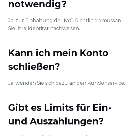
notwendig?
Ja, zur Einhaltung der KYC-Richtlinien müssen
Sie Ihre Identität nachweisen.
Kann ich mein Konto
schließen?
Ja, wenden Sie sich dazu an den Kundenservice.
Gibt es Limits für Ein-
und Auszahlungen?