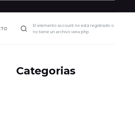
El elemento account no está registrado o
CTO
no tiene un archivo view.php.
Categorias