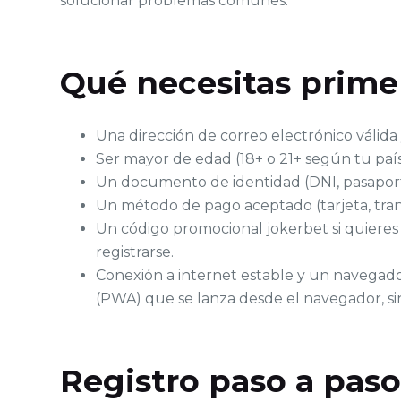
solucionar problemas comunes.
Qué necesitas prime
Una dirección de correo electrónico válida
Ser mayor de edad (18+ o 21+ según tu país
Un documento de identidad (DNI, pasaporte
Un método de pago aceptado (tarjeta, tra
Un código promocional jokerbet si quieres 
registrarse.
Conexión a internet estable y un navegador
(PWA) que se lanza desde el navegador, si
Registro paso a pas