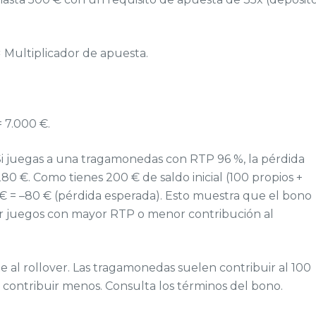
× Multiplicador de apuesta.
= 7.000 €.
Si juegas a una tragamonedas con RTP 96 %, la pérdida
80 €. Como tienes 200 € de saldo inicial (100 propios +
 € = –80 € (pérdida esperada). Esto muestra que el bono
egir juegos con mayor RTP o menor contribución al
 al rollover. Las tragamonedas suelen contribuir al 100
 contribuir menos. Consulta los términos del bono.