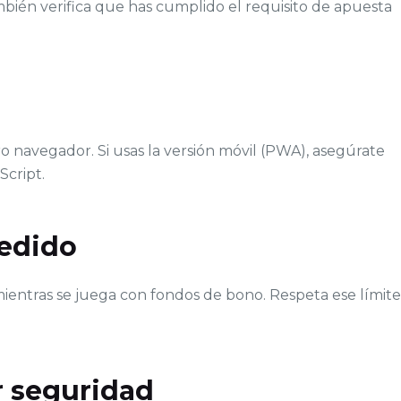
mbién verifica que has cumplido el requisito de apuesta
o navegador. Si usas la versión móvil (PWA), asegúrate
Script.
cedido
ntras se juega con fondos de bono. Respeta ese límit
r seguridad