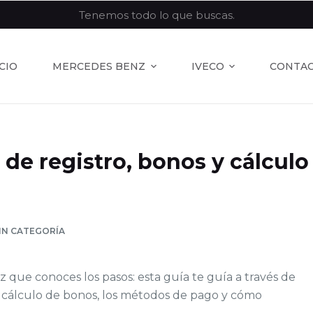
Tenemos todo lo que buscas.
ICIO
MERCEDES BENZ
IVECO
CONTA
de registro, bonos y cálculo
IN CATEGORÍA
z que conoces los pasos: esta guía te guía a través de
l cálculo de bonos, los métodos de pago y cómo