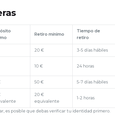
eras
ósito
Tiempo de
Retiro mínimo
imo
retiro
20 €
3-5 días hábiles
10 €
24 horas
€
50 €
5-7 días hábiles
€
20 €
1-2 horas
ivalente
equivalente
ar, es posible que debas verificar tu identidad primero.