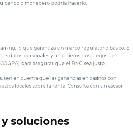
 tu banco o monedero podría hacerlo.
aming, lo que garantiza un marco regulatorio básico. El
r tus datos personales y financieros. Los juegos son
eCOGRA) para asegurar que el RNG sea justo.
os, ten en cuenta que las ganancias en casinos con
estos locales sobre la renta. Consulta con un asesor
y soluciones