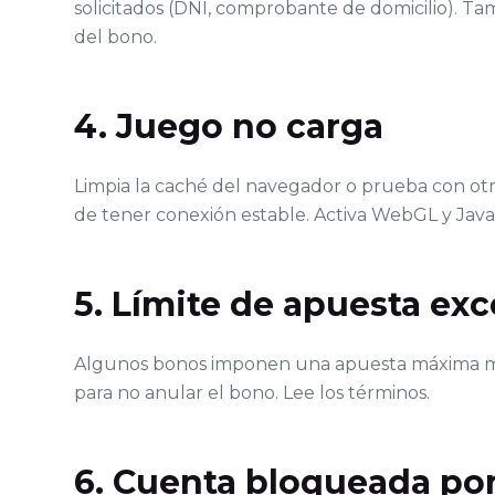
solicitados (DNI, comprobante de domicilio). Ta
del bono.
4. Juego no carga
Limpia la caché del navegador o prueba con otr
de tener conexión estable. Activa WebGL y Java
5. Límite de apuesta ex
Algunos bonos imponen una apuesta máxima mie
para no anular el bono. Lee los términos.
6. Cuenta bloqueada po