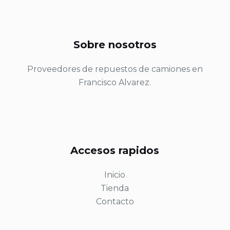
Sobre nosotros
Proveedores de repuestos de camiones en
Francisco Alvarez.
Accesos rapidos
Inicio
Tienda
Contacto