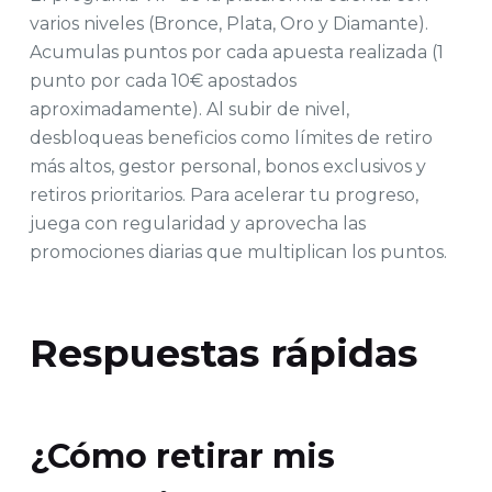
varios niveles (Bronce, Plata, Oro y Diamante).
Acumulas puntos por cada apuesta realizada (1
punto por cada 10€ apostados
aproximadamente). Al subir de nivel,
desbloqueas beneficios como límites de retiro
más altos, gestor personal, bonos exclusivos y
retiros prioritarios. Para acelerar tu progreso,
juega con regularidad y aprovecha las
promociones diarias que multiplican los puntos.
Respuestas rápidas
¿Cómo retirar mis