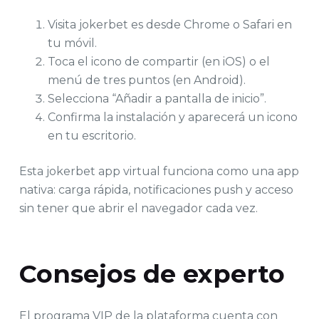
Visita jokerbet es desde Chrome o Safari en
tu móvil.
Toca el icono de compartir (en iOS) o el
menú de tres puntos (en Android).
Selecciona “Añadir a pantalla de inicio”.
Confirma la instalación y aparecerá un icono
en tu escritorio.
Esta jokerbet app virtual funciona como una app
nativa: carga rápida, notificaciones push y acceso
sin tener que abrir el navegador cada vez.
Consejos de experto
El programa VIP de la plataforma cuenta con