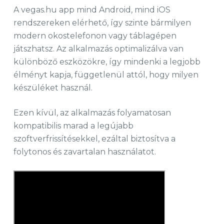
A vegas.hu app mind Android, mind iOS
rendszereken elérhető, így szinte bármilyen
modern okostelefonon vagy táblagépen
játszhatsz. Az alkalmazás optimalizálva van
különböző eszközökre, így mindenki a legjobb
élményt kapja, függetlenül attól, hogy milyen
készüléket használ.
Ezen kívül, az alkalmazás folyamatosan
kompatibilis marad a legújabb
szoftverfrissítésekkel, ezáltal biztosítva a
folytonos és zavartalan használatot.