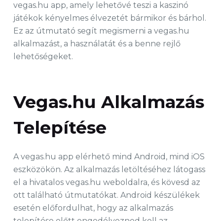
vegas.hu app, amely lehetővé teszi a kaszinó
játékok kényelmes élvezetét bármikor és bárhol.
Ez az útmutató segít megismerni a vegas.hu
alkalmazást, a használatát és a benne rejlő
lehetőségeket.
Vegas.hu Alkalmazás
Telepítése
A vegas.hu app elérhető mind Android, mind iOS
eszközökön. Az alkalmazás letöltéséhez látogass
el a hivatalos vegas.hu weboldalra, és kövesd az
ott található útmutatókat. Android készülékek
esetén előfordulhat, hogy az alkalmazás
telepítése előtt engedélyezned kell az