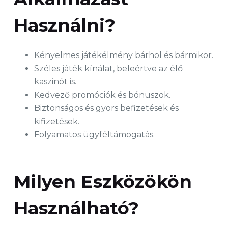
Használni?
Kényelmes játékélmény bárhol és bármikor.
Széles játék kínálat, beleértve az élő
kaszinót is.
Kedvező promóciók és bónuszok.
Biztonságos és gyors befizetések és
kifizetések.
Folyamatos ügyféltámogatás.
Milyen Eszközökön
Használható?