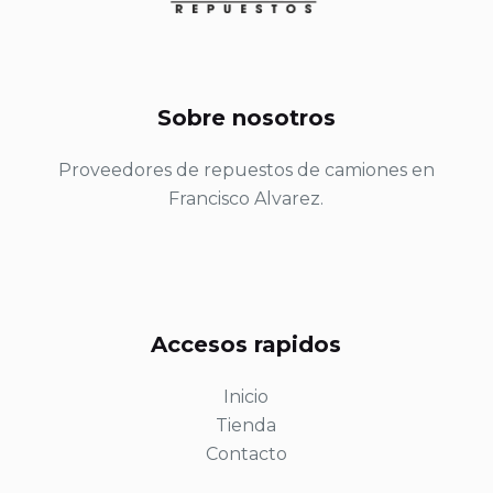
Sobre nosotros
Proveedores de repuestos de camiones en
Francisco Alvarez.
Accesos rapidos
Inicio
Tienda
Contacto