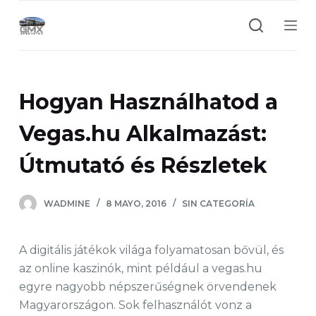
S
a
l
t
a
Hogyan Használhatod a
r
a
Vegas.hu Alkalmazást:
l
Útmutató és Részletek
c
o
n
WADMINE
8 MAYO, 2016
SIN CATEGORÍA
t
e
A digitális játékok világa folyamatosan bővül, és
n
az online kaszinók, mint például a vegas.hu
i
egyre nagyobb népszerűségnek örvendenek
d
Magyarországon. Sok felhasználót vonz a
o