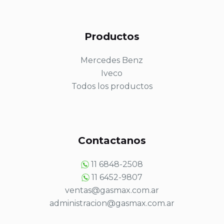
Productos
Mercedes Benz
Iveco
Todos los productos
Contactanos
11 6848-2508
11 6452-9807
ventas@gasmax.com.ar
administracion@gasmax.com.ar