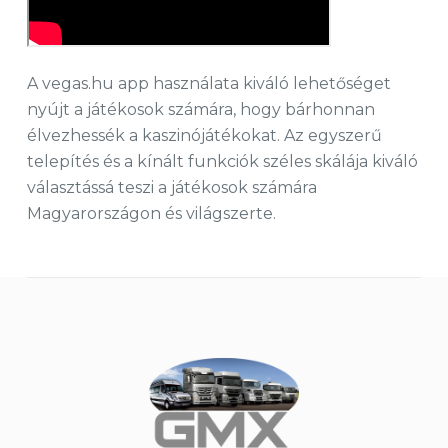
A vegas.hu app használata kiváló lehetőséget
nyújt a játékosok számára, hogy bárhonnan
élvezhessék a kaszinójátékokat. Az egyszerű
telepítés és a kínált funkciók széles skálája kiváló
választássá teszi a játékosok számára
Magyarországon és világszerte.