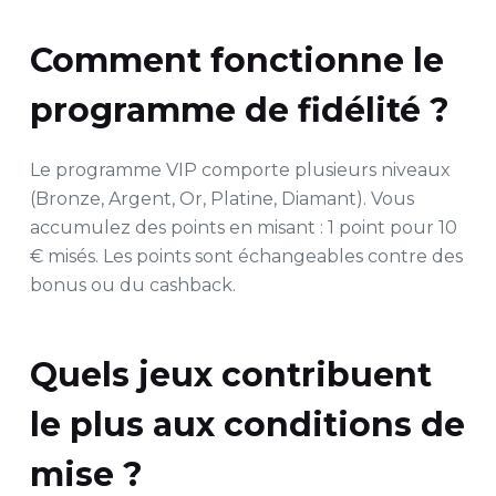
Comment fonctionne le
programme de fidélité ?
Le programme VIP comporte plusieurs niveaux
(Bronze, Argent, Or, Platine, Diamant). Vous
accumulez des points en misant : 1 point pour 10
€ misés. Les points sont échangeables contre des
bonus ou du cashback.
Quels jeux contribuent
le plus aux conditions de
mise ?