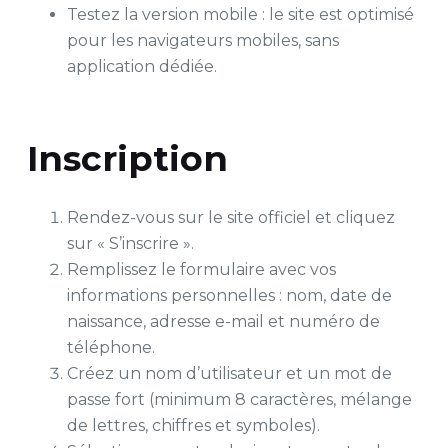
Testez la version mobile : le site est optimisé
pour les navigateurs mobiles, sans
application dédiée.
Inscription
Rendez-vous sur le site officiel et cliquez
sur « S’inscrire ».
Remplissez le formulaire avec vos
informations personnelles : nom, date de
naissance, adresse e-mail et numéro de
téléphone.
Créez un nom d’utilisateur et un mot de
passe fort (minimum 8 caractères, mélange
de lettres, chiffres et symboles).