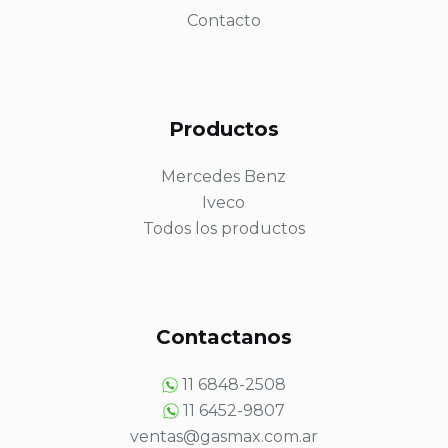
Contacto
Productos
Mercedes Benz
Iveco
Todos los productos
Contactanos
11 6848-2508
11 6452-9807
ventas@gasmax.com.ar