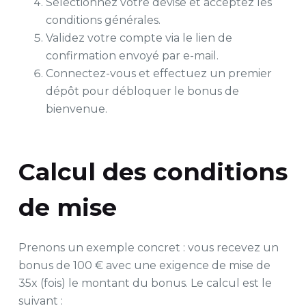
Sélectionnez votre devise et acceptez les
conditions générales.
Validez votre compte via le lien de
confirmation envoyé par e-mail.
Connectez-vous et effectuez un premier
dépôt pour débloquer le bonus de
bienvenue.
Calcul des conditions
de mise
Prenons un exemple concret : vous recevez un
bonus de 100 € avec une exigence de mise de
35x (fois) le montant du bonus. Le calcul est le
suivant :