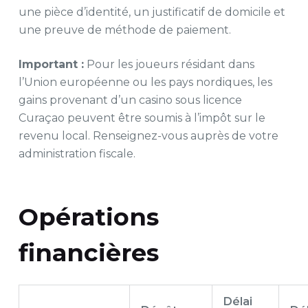
une pièce d’identité, un justificatif de domicile et
une preuve de méthode de paiement.
Important :
Pour les joueurs résidant dans
l’Union européenne ou les pays nordiques, les
gains provenant d’un casino sous licence
Curaçao peuvent être soumis à l’impôt sur le
revenu local. Renseignez-vous auprès de votre
administration fiscale.
Opérations
financières
Délai