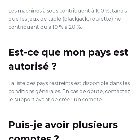
Les machines à sous contribuent à 100 %, tandis
que les jeux de table (blackjack, roulette) ne
contribuent qu’à 10 % à 20 %.
Est-ce que mon pays est
autorisé ?
La liste des pays restreints est disponible dans les
conditions générales. En cas de doute, contactez
le support avant de créer un compte.
Puis-je avoir plusieurs
comptes ?