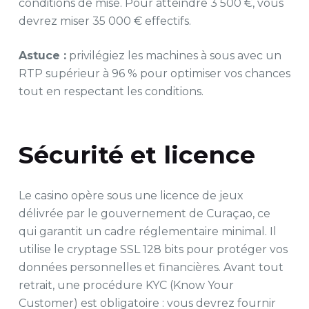
conditions de mise. Pour atteindre 3 500 €, vous
devrez miser 35 000 € effectifs.
Astuce :
privilégiez les machines à sous avec un
RTP supérieur à 96 % pour optimiser vos chances
tout en respectant les conditions.
Sécurité et licence
Le casino opère sous une licence de jeux
délivrée par le gouvernement de Curaçao, ce
qui garantit un cadre réglementaire minimal. Il
utilise le cryptage SSL 128 bits pour protéger vos
données personnelles et financières. Avant tout
retrait, une procédure KYC (Know Your
Customer) est obligatoire : vous devrez fournir