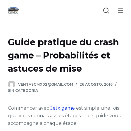
S
a
l
t
a
Guide pratique du crash
r
a
game – Probabilités et
l
astuces de mise
c
o
n
VENTASGMX02@GMAIL.COM
26 AGOSTO, 2016
t
SIN CATEGORÍA
e
n
Commencer avec
Jetx game
est simple une fois
i
que vous connaissez les étapes — ce guide vous
d
accompagne à chaque étape.
o