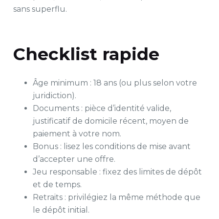
sans superflu.
Checklist rapide
Âge minimum : 18 ans (ou plus selon votre
juridiction).
Documents : pièce d’identité valide,
justificatif de domicile récent, moyen de
paiement à votre nom.
Bonus : lisez les conditions de mise avant
d’accepter une offre.
Jeu responsable : fixez des limites de dépôt
et de temps.
Retraits : privilégiez la même méthode que
le dépôt initial.