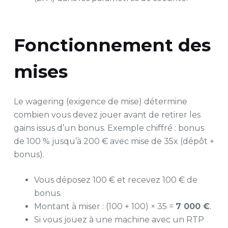
Fonctionnement des
mises
Le wagering (exigence de mise) détermine
combien vous devez jouer avant de retirer les
gains issus d’un bonus. Exemple chiffré : bonus
de 100 % jusqu’à 200 € avec mise de 35x (dépôt +
bonus).
Vous déposez 100 € et recevez 100 € de
bonus.
Montant à miser : (100 + 100) × 35 =
7 000 €
.
Si vous jouez à une machine avec un RTP