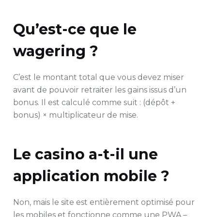
Qu’est-ce que le
wagering ?
C’est le montant total que vous devez miser
avant de pouvoir retraiter les gains issus d’un
bonus. Il est calculé comme suit : (dépôt +
bonus) × multiplicateur de mise.
Le casino a-t-il une
application mobile ?
Non, mais le site est entièrement optimisé pour
les mobiles et fonctionne comme une PWA –