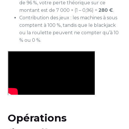
de 96 %, votre perte théorique sur ce
montant est de 7 000 × (1 – 0,96) =
280 €
.
Contribution des jeux : les machines à sous
comptent à 100 %, tandis que le blackjack
ou la roulette peuvent ne compter qu’à 10
% ou 0 %.
Opérations