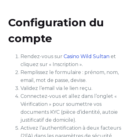
Configuration du
compte
Rendez-vous sur
Casino Wild Sultan
et
cliquez sur « Inscription ».
Remplissez le formulaire : prénom, nom,
email, mot de passe, devise.
Validez l’email via le lien reçu.
Connectez-vous et allez dans l’onglet «
Vérification » pour soumettre vos
documents KYC (pièce d’identité, autoie
justificatif de domicile).
Activez l’authentification à deux facteurs
(2FA) dans les paramètres de sécurité.