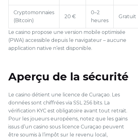
Cryptomonnaies
0–2
20 €
Gratuit
(Bitcoin)
heures
Le casino propose une version mobile optimisée
(PWA) accessible depuis le navigateur – aucune
application native n’est disponible.
Aperçu de la sécurité
Le casino détient une licence de Curaçao. Les
données sont chiffrées via SSL 256 bits. La
vérification KYC est obligatoire avant tout retrait.
Pour les joueurs européens, notez que les gains
issus d’un casino sous licence Curaçao peuvent
être soumis à l’impôt sur le revenu local,