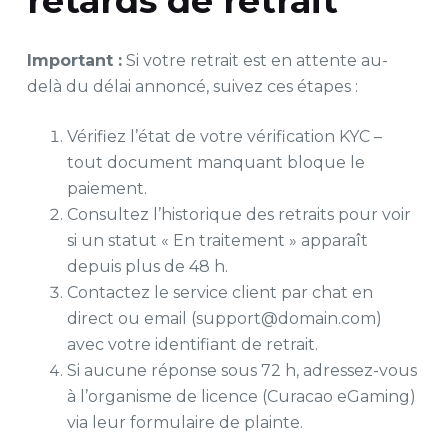
retards de retrait
Important :
Si votre retrait est en attente au-
delà du délai annoncé, suivez ces étapes :
Vérifiez l’état de votre vérification KYC –
tout document manquant bloque le
paiement.
Consultez l’historique des retraits pour voir
si un statut « En traitement » apparaît
depuis plus de 48 h.
Contactez le service client par chat en
direct ou email (support@domain.com)
avec votre identifiant de retrait.
Si aucune réponse sous 72 h, adressez-vous
à l’organisme de licence (Curacao eGaming)
via leur formulaire de plainte.