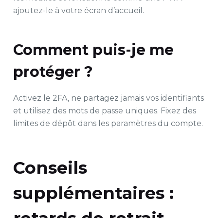
ajoutez-le à votre écran d’accueil.
Comment puis-je me
protéger ?
Activez le 2FA, ne partagez jamais vos identifiants
et utilisez des mots de passe uniques. Fixez des
limites de dépôt dans les paramètres du compte.
Conseils
supplémentaires :