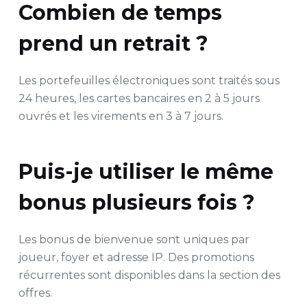
Combien de temps
prend un retrait ?
Les portefeuilles électroniques sont traités sous
24 heures, les cartes bancaires en 2 à 5 jours
ouvrés et les virements en 3 à 7 jours.
Puis-je utiliser le même
bonus plusieurs fois ?
Les bonus de bienvenue sont uniques par
joueur, foyer et adresse IP. Des promotions
récurrentes sont disponibles dans la section des
offres.