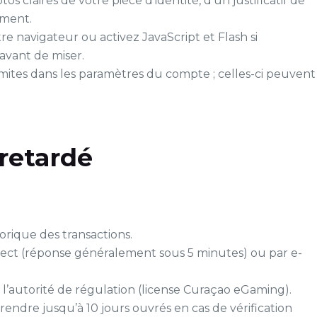
s claires de votre pièce d’identité, d’un justificatif de
ument.
re navigateur ou activez JavaScript et Flash si
 avant de miser.
imites dans les paramètres du compte ; celles-ci peuvent
 retardé
torique des transactions.
irect (réponse généralement sous 5 minutes) ou par e-
 l’autorité de régulation (license Curaçao eGaming).
prendre jusqu’à 10 jours ouvrés en cas de vérification