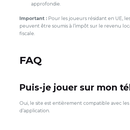
approfondie.
Important :
Pour les joueurs résidant en UE, le
peuvent être soumis à l’impôt sur le revenu lo
fiscale.
FAQ
Puis-je jouer sur mon t
Oui, le site est entièrement compatible avec le
d’application.