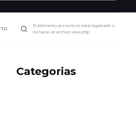
El elemento account no está registrado o
CTO
no tiene un archivo view.php.
Categorias