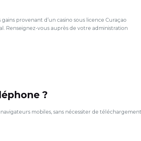
s gains provenant d’un casino sous licence Curaçao
cal. Renseignez-vous auprès de votre administration
éléphone ?
s navigateurs mobiles, sans nécessiter de téléchargemen