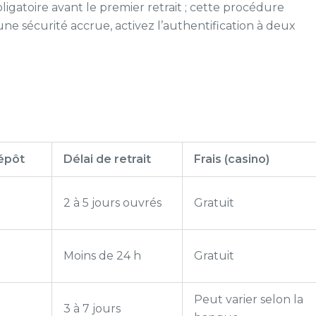
obligatoire avant le premier retrait ; cette procédure
e sécurité accrue, activez l’authentification à deux
dépôt
Délai de retrait
Frais (casino)
2 à 5 jours ouvrés
Gratuit
Moins de 24 h
Gratuit
Peut varier selon la
3 à 7 jours