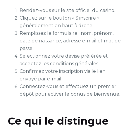
Rendez-vous sur le site officiel du casino.
Cliquez sur le bouton « S’inscrire »,
généralement en haut à droite.
Remplissez le formulaire : nom, prénom,
date de naissance, adresse e-mail et mot de
passe.
Sélectionnez votre devise préférée et
acceptez les conditions générales.
Confirmez votre inscription via le lien
envoyé par e-mail.
Connectez-vous et effectuez un premier
dépôt pour activer le bonus de bienvenue.
Ce qui le distingue