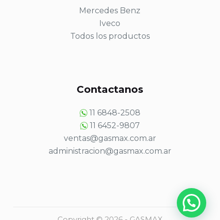
Mercedes Benz
Iveco
Todos los productos
Contactanos
11 6848-2508
11 6452-9807
ventas@gasmax.com.ar
administracion@gasmax.com.ar
Copyright © 2026 - GASMAX