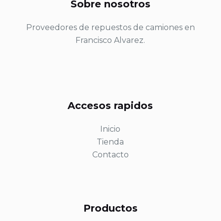
Sobre nosotros
Proveedores de repuestos de camiones en
Francisco Alvarez.
Accesos rapidos
Inicio
Tienda
Contacto
Productos