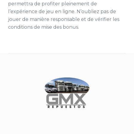
permettra de profiter pleinement de
l’expérience de jeu en ligne. N’oubliez pas de
jouer de manière responsable et de vérifier les
conditions de mise des bonus.