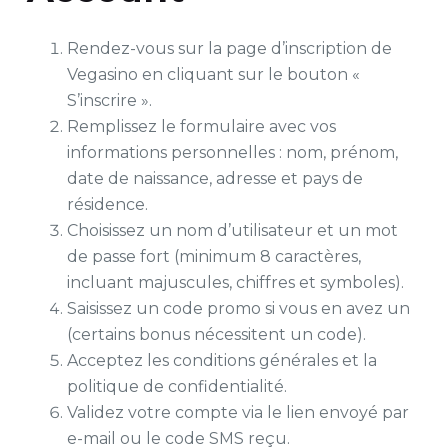
Rendez-vous sur la page d’inscription de
Vegasino en cliquant sur le bouton «
S’inscrire ».
Remplissez le formulaire avec vos
informations personnelles : nom, prénom,
date de naissance, adresse et pays de
résidence.
Choisissez un nom d’utilisateur et un mot
de passe fort (minimum 8 caractères,
incluant majuscules, chiffres et symboles).
Saisissez un code promo si vous en avez un
(certains bonus nécessitent un code).
Acceptez les conditions générales et la
politique de confidentialité.
Validez votre compte via le lien envoyé par
e-mail ou le code SMS reçu.