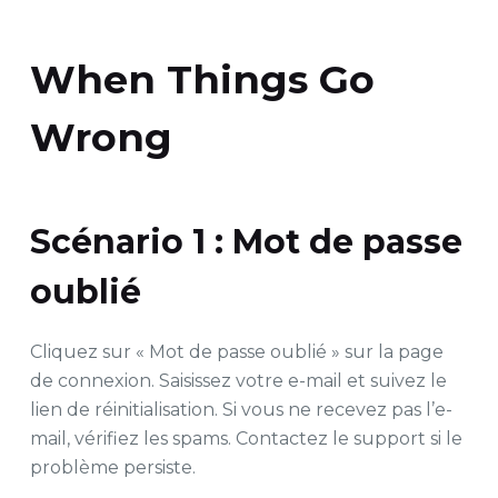
When Things Go
Wrong
Scénario 1 : Mot de passe
oublié
Cliquez sur « Mot de passe oublié » sur la page
de connexion. Saisissez votre e-mail et suivez le
lien de réinitialisation. Si vous ne recevez pas l’e-
mail, vérifiez les spams. Contactez le support si le
problème persiste.