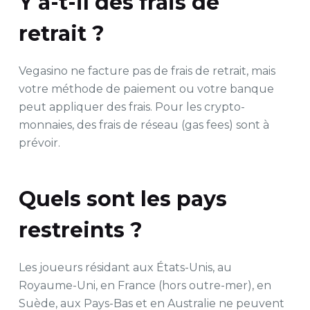
Y a-t-il des frais de
retrait ?
Vegasino ne facture pas de frais de retrait, mais
votre méthode de paiement ou votre banque
peut appliquer des frais. Pour les crypto-
monnaies, des frais de réseau (gas fees) sont à
prévoir.
Quels sont les pays
restreints ?
Les joueurs résidant aux États-Unis, au
Royaume-Uni, en France (hors outre-mer), en
Suède, aux Pays-Bas et en Australie ne peuvent