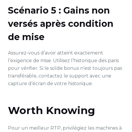
Scénario 5 : Gains non
versés après condition
de mise
Assurez-vous d’avoir atteint exactement
l’exigence de mise. Utilisez l’historique des paris
pour vérifier. Si le solde bonus n’est toujours pas
transférable, contactez le support avec une
capture d’écran de votre historique.
Worth Knowing
Pour un meilleur RTP, privilégiez les machines à