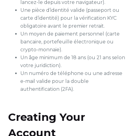
lancez-le depuis votre navigateur).
Une pièce d’identité valide (passeport ou
carte d’identité) pour la vérification KYC
obligatoire avant le premier retrait.
Un moyen de paiement personnel (carte
bancaire, portefeuille électronique ou
crypto-monnaie).
Un âge minimum de 18 ans (ou 21 ans selon
votre juridiction).
Un numéro de téléphone ou une adresse
e-mail valide pour la double
authentification (2FA).
Creating Your
Account