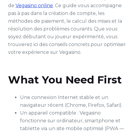
de
Vegasino online
. Ce guide vous accompagne
pas à pas dans la création de compte, les
méthodes de paiement, le calcul des mises et la
résolution des problèmes courants. Que vous
soyez débutant ou joueur expérimenté, vous
trouverez ici des conseils concrets pour optimiser
votre expérience sur Vegasino.
What You Need First
Une connexion Internet stable et un
navigateur récent (Chrome, Firefox, Safari).
Un appareil compatible : Vegasino
fonctionne sur ordinateur, smartphone et
tablette via un site mobile optimisé (PWA —