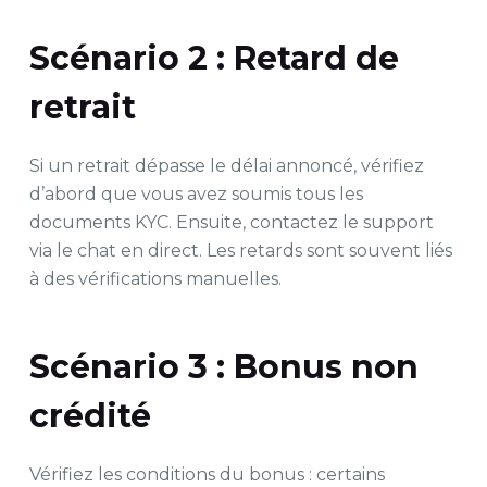
Scénario 2 : Retard de
retrait
Si un retrait dépasse le délai annoncé, vérifiez
d’abord que vous avez soumis tous les
documents KYC. Ensuite, contactez le support
via le chat en direct. Les retards sont souvent liés
à des vérifications manuelles.
Scénario 3 : Bonus non
crédité
Vérifiez les conditions du bonus : certains