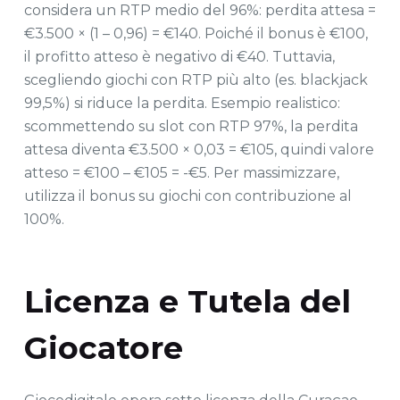
considera un RTP medio del 96%: perdita attesa =
€3.500 × (1 – 0,96) = €140. Poiché il bonus è €100,
il profitto atteso è negativo di €40. Tuttavia,
scegliendo giochi con RTP più alto (es. blackjack
99,5%) si riduce la perdita. Esempio realistico:
scommettendo su slot con RTP 97%, la perdita
attesa diventa €3.500 × 0,03 = €105, quindi valore
atteso = €100 – €105 = -€5. Per massimizzare,
utilizza il bonus su giochi con contribuzione al
100%.
Licenza e Tutela del
Giocatore