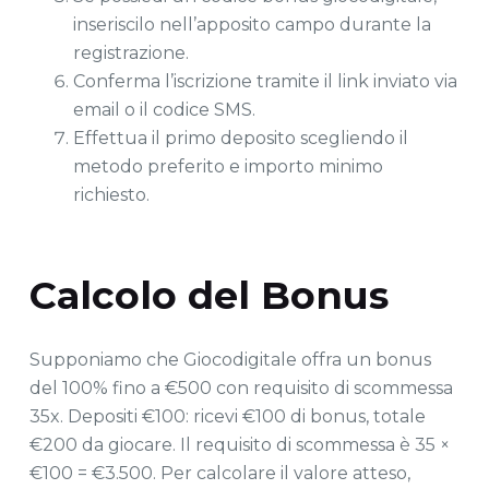
inseriscilo nell’apposito campo durante la
registrazione.
Conferma l’iscrizione tramite il link inviato via
email o il codice SMS.
Effettua il primo deposito scegliendo il
metodo preferito e importo minimo
richiesto.
Calcolo del Bonus
Supponiamo che Giocodigitale offra un bonus
del 100% fino a €500 con requisito di scommessa
35x. Depositi €100: ricevi €100 di bonus, totale
€200 da giocare. Il requisito di scommessa è 35 ×
€100 = €3.500. Per calcolare il valore atteso,