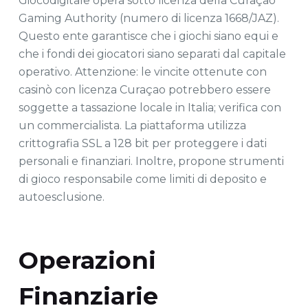
Giocodigitale opera sotto licenza della Curaçao
Gaming Authority (numero di licenza 1668/JAZ).
Questo ente garantisce che i giochi siano equi e
che i fondi dei giocatori siano separati dal capitale
operativo. Attenzione: le vincite ottenute con
casinò con licenza Curaçao potrebbero essere
soggette a tassazione locale in Italia; verifica con
un commercialista. La piattaforma utilizza
crittografia SSL a 128 bit per proteggere i dati
personali e finanziari. Inoltre, propone strumenti
di gioco responsabile come limiti di deposito e
autoesclusione.
Operazioni
Finanziarie