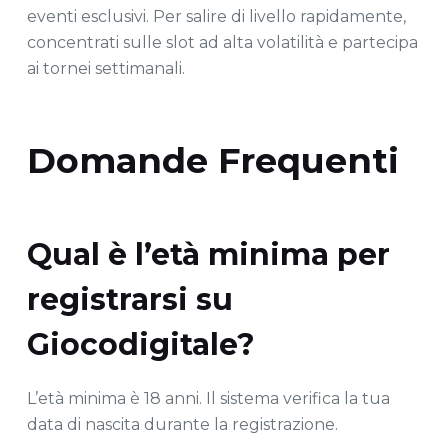
eventi esclusivi. Per salire di livello rapidamente,
concentrati sulle slot ad alta volatilità e partecipa
ai tornei settimanali.
Domande Frequenti
Qual è l’età minima per
registrarsi su
Giocodigitale?
L’età minima è 18 anni. Il sistema verifica la tua
data di nascita durante la registrazione.