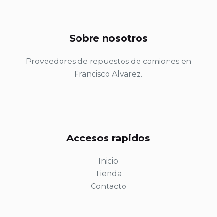
Sobre nosotros
Proveedores de repuestos de camiones en
Francisco Alvarez.
Accesos rapidos
Inicio
Tienda
Contacto