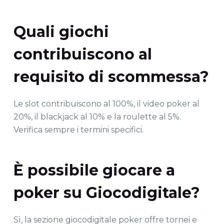
Quali giochi
contribuiscono al
requisito di scommessa?
Le slot contribuiscono al 100%, il video poker al
20%, il blackjack al 10% e la roulette al 5%.
Verifica sempre i termini specifici.
È possibile giocare a
poker su Giocodigitale?
Sì, la sezione giocodigitale poker offre tornei e