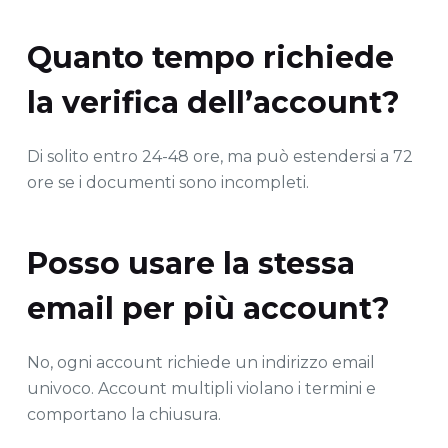
Quanto tempo richiede
la verifica dell’account?
Di solito entro 24-48 ore, ma può estendersi a 72
ore se i documenti sono incompleti.
Posso usare la stessa
email per più account?
No, ogni account richiede un indirizzo email
univoco. Account multipli violano i termini e
comportano la chiusura.