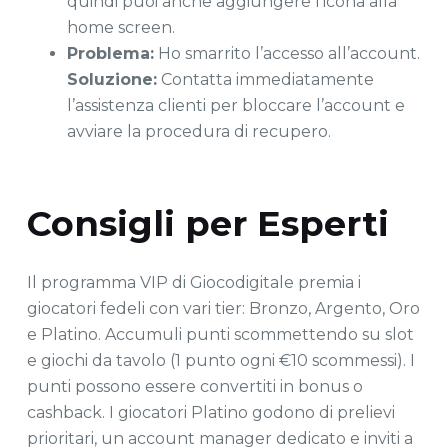
quindi puoi anche aggiungere l’icona alla
home screen.
Problema:
Ho smarrito l’accesso all’account.
Soluzione:
Contatta immediatamente
l’assistenza clienti per bloccare l’account e
avviare la procedura di recupero.
Consigli per Esperti
Il programma VIP di Giocodigitale premia i
giocatori fedeli con vari tier: Bronzo, Argento, Oro
e Platino. Accumuli punti scommettendo su slot
e giochi da tavolo (1 punto ogni €10 scommessi). I
punti possono essere convertiti in bonus o
cashback. I giocatori Platino godono di prelievi
prioritari, un account manager dedicato e inviti a