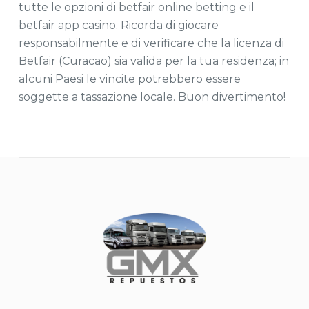
tutte le opzioni di betfair online betting e il
betfair app casino. Ricorda di giocare
responsabilmente e di verificare che la licenza di
Betfair (Curacao) sia valida per la tua residenza; in
alcuni Paesi le vincite potrebbero essere
soggette a tassazione locale. Buon divertimento!