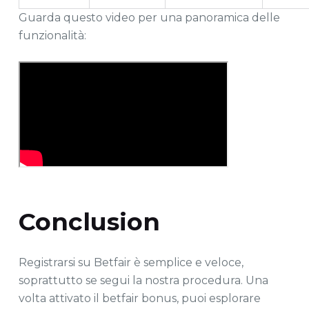
Guarda questo video per una panoramica delle
funzionalità:
Conclusion
Registrarsi su Betfair è semplice e veloce,
soprattutto se segui la nostra procedura. Una
volta attivato il betfair bonus, puoi esplorare