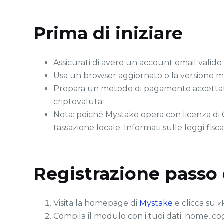
Prima di iniziare
Assicurati di avere un account email valido
Usa un browser aggiornato o la versione mob
Prepara un metodo di pagamento accettato,
criptovaluta.
Nota: poiché Mystake opera con licenza di 
tassazione locale. Informati sulle leggi fisca
Registrazione passo
Visita la homepage di
Mystake
e clicca su «R
Compila il modulo con i tuoi dati: nome, co