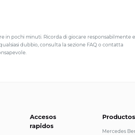
re in pochi minuti. Ricorda di giocare responsabilmente 
r qualsiasi dubbio, consulta la sezione FAQ o contatta
consapevole.
Accesos
Producto
rapidos
Mercedes Be