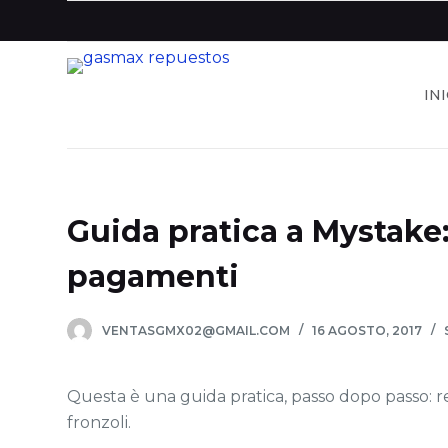
S
a
l
IN
t
a
r
a
l
Guida pratica a Mystake:
c
o
pagamenti
n
t
VENTASGMX02@GMAIL.COM
16 AGOSTO, 2017
e
n
i
Questa è una guida pratica, passo dopo passo: r
d
fronzoli.
o