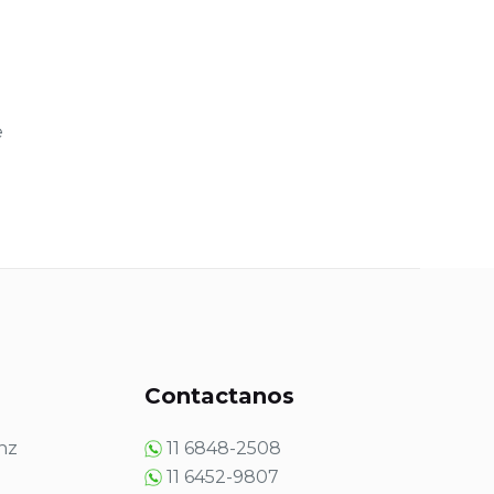
e
s
Contactanos
nz
11 6848-2508
11 6452-9807