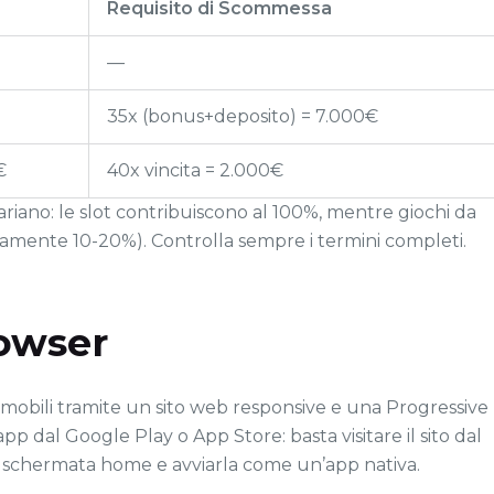
Requisito di Scommessa
—
35x (bonus+deposito) = 7.000€
€
40x vincita = 2.000€
 variano: le slot contribuiscono al 100%, mentre giochi da
camente 10-20%). Controlla sempre i termini completi.
owser
vi mobili tramite un sito web responsive e una Progressive
 dal Google Play o App Store: basta visitare il sito dal
a schermata home e avviarla come un’app nativa.