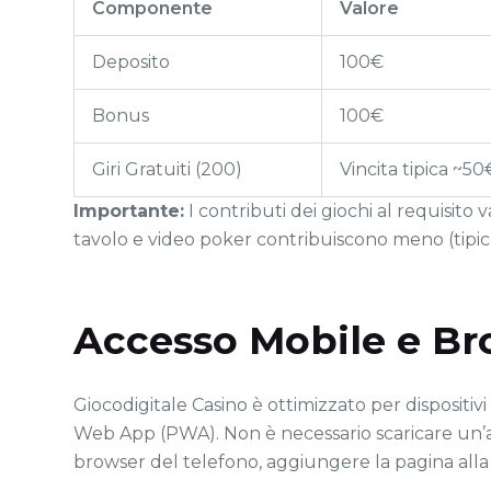
Componente
Valore
Deposito
100€
Bonus
100€
Giri Gratuiti (200)
Vincita tipica ~50
Importante:
I contributi dei giochi al requisito
tavolo e video poker contribuiscono meno (tipi
Accesso Mobile e Br
Giocodigitale Casino è ottimizzato per dispositi
Web App (PWA). Non è necessario scaricare un’app
browser del telefono, aggiungere la pagina all