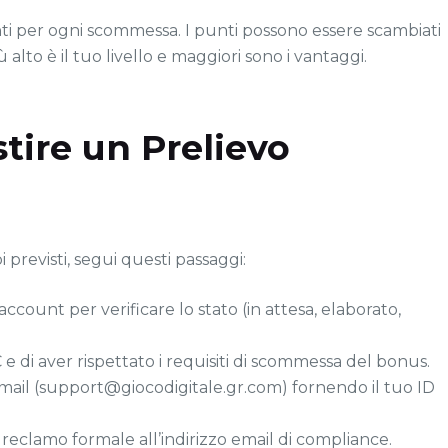
ti per ogni scommessa. I punti possono essere scambiati
ù alto è il tuo livello e maggiori sono i vantaggi.
tire un Prelievo
previsti, segui questi passaggi:
account per verificare lo stato (in attesa, elaborato,
 e di aver rispettato i requisiti di scommessa del bonus.
o email (support@giocodigitale.gr.com) fornendo il tuo ID
n reclamo formale all’indirizzo email di compliance.