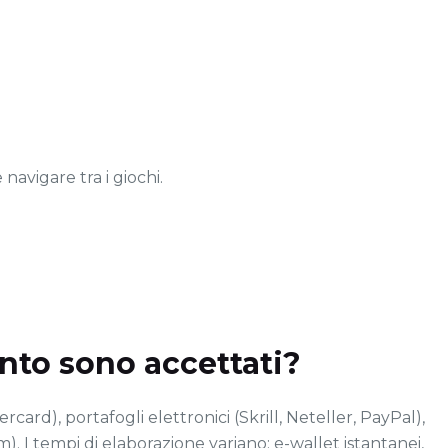
navigare tra i giochi.
nto sono accettati?
rcard), portafogli elettronici (Skrill, Neteller, PayPal),
). I tempi di elaborazione variano: e-wallet istantanei,