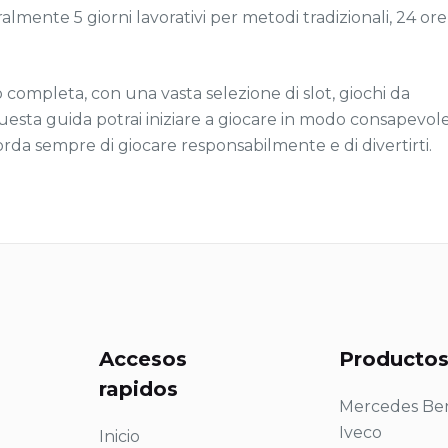
lmente 5 giorni lavorativi per metodi tradizionali, 24 ore
 completa, con una vasta selezione di slot, giochi da
questa guida potrai iniziare a giocare in modo consapevol
orda sempre di giocare responsabilmente e di divertirti.
Accesos
Producto
rapidos
Mercedes Be
Iveco
Inicio