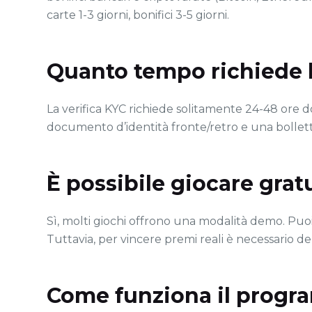
carte 1-3 giorni, bonifici 3-5 giorni.
Quanto tempo richiede l
La verifica KYC richiede solitamente 24-48 ore d
documento d’identità fronte/retro e una bollett
È possibile giocare gra
Sì, molti giochi offrono una modalità demo. Puoi
Tuttavia, per vincere premi reali è necessario d
Come funziona il progr