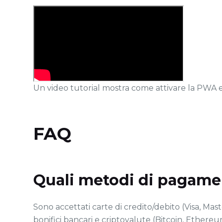
Un video tutorial mostra come attivare la PWA e 
FAQ
Quali metodi di pagame
Sono accettati carte di credito/debito (Visa, Maste
bonifici bancari e criptovalute (Bitcoin, Ethereum