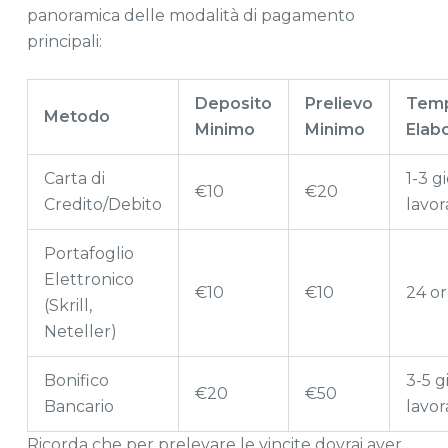
panoramica delle modalità di pagamento
principali:
Deposito
Prelievo
Temp
Metodo
Minimo
Minimo
Elab
Carta di
1-3 g
€10
€20
Credito/Debito
lavora
Portafoglio
Elettronico
€10
€10
24 o
(Skrill,
Neteller)
Bonifico
3-5 g
€20
€50
Bancario
lavora
Ricorda che per prelevare le vincite dovrai aver