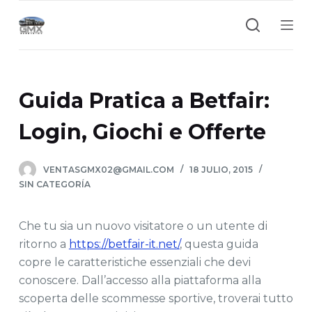
S
a
l
t
a
Guida Pratica a Betfair:
r
a
Login, Giochi e Offerte
l
c
VENTASGMX02@GMAIL.COM
18 JULIO, 2015
o
SIN CATEGORÍA
n
t
Che tu sia un nuovo visitatore o un utente di
e
ritorno a
https://betfair-it.net/
, questa guida
n
copre le caratteristiche essenziali che devi
i
conoscere. Dall’accesso alla piattaforma alla
d
scoperta delle scommesse sportive, troverai tutto
o