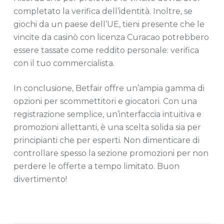
completato la verifica dell’identità. Inoltre, se
giochi da un paese dell’UE, tieni presente che le
vincite da casinò con licenza Curacao potrebbero
essere tassate come reddito personale: verifica
con il tuo commercialista.
In conclusione, Betfair offre un’ampia gamma di
opzioni per scommettitori e giocatori. Con una
registrazione semplice, un’interfaccia intuitiva e
promozioni allettanti, è una scelta solida sia per
principianti che per esperti. Non dimenticare di
controllare spesso la sezione promozioni per non
perdere le offerte a tempo limitato. Buon
divertimento!