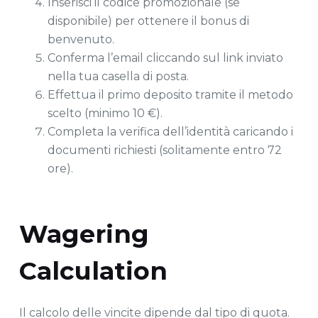
Inserisci il codice promozionale (se
disponibile) per ottenere il bonus di
benvenuto.
Conferma l’email cliccando sul link inviato
nella tua casella di posta.
Effettua il primo deposito tramite il metodo
scelto (minimo 10 €).
Completa la verifica dell’identità caricando i
documenti richiesti (solitamente entro 72
ore).
Wagering
Calculation
Il calcolo delle vincite dipende dal tipo di quota.