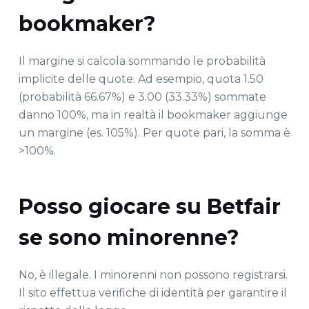
bookmaker?
Il margine si calcola sommando le probabilità
implicite delle quote. Ad esempio, quota 1.50
(probabilità 66.67%) e 3.00 (33.33%) sommate
danno 100%, ma in realtà il bookmaker aggiunge
un margine (es. 105%). Per quote pari, la somma è
>100%.
Posso giocare su Betfair
se sono minorenne?
No, è illegale. I minorenni non possono registrarsi.
Il sito effettua verifiche di identità per garantire il