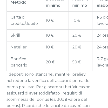
Metodo
minimo
minimo
elabo
Carta di
1-3 gi
10 €
10 €
credito/debito
lavora
Skrill
10 €
20 €
24 or
Neteller
10 €
20 €
24 or
Bonifico
3-7 gi
20 €
50 €
bancario
lavora
I depositi sono istantanei, mentre i prelievi
richiedono la verifica dell’account prima del
primo prelievo. Per giocare su betfair casino,
assicurati di aver soddisfatto i requisiti di
scommessa del bonus (es. 30x il valore del
bonus). Ricorda che le vincite da casinò con