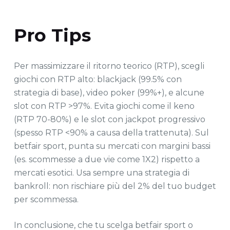
Pro Tips
Per massimizzare il ritorno teorico (RTP), scegli
giochi con RTP alto: blackjack (99.5% con
strategia di base), video poker (99%+), e alcune
slot con RTP >97%. Evita giochi come il keno
(RTP 70-80%) e le slot con jackpot progressivo
(spesso RTP <90% a causa della trattenuta). Sul
betfair sport, punta su mercati con margini bassi
(es. scommesse a due vie come 1X2) rispetto a
mercati esotici. Usa sempre una strategia di
bankroll: non rischiare più del 2% del tuo budget
per scommessa.
In conclusione, che tu scelga betfair sport o