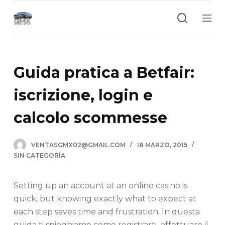
S
a
l
t
a
Guida pratica a Betfair:
r
a
iscrizione, login e
l
calcolo scommesse
c
o
n
VENTASGMX02@GMAIL.COM
18 MARZO, 2015
t
SIN CATEGORÍA
e
n
Setting up an account at an online casino is
i
quick, but knowing exactly what to expect at
d
each step saves time and frustration. In questa
o
guida ti spieghiamo come registrarti, effettuare il