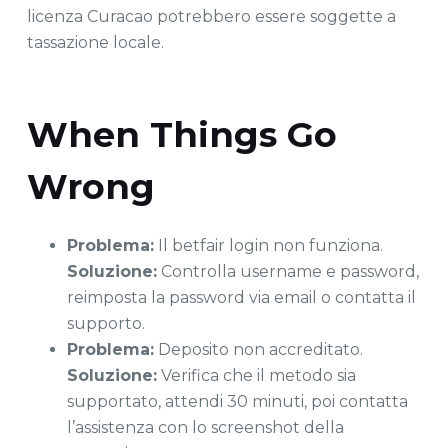
licenza Curacao potrebbero essere soggette a
tassazione locale.
When Things Go
Wrong
Problema:
Il betfair login non funziona.
Soluzione:
Controlla username e password,
reimposta la password via email o contatta il
supporto.
Problema:
Deposito non accreditato.
Soluzione:
Verifica che il metodo sia
supportato, attendi 30 minuti, poi contatta
l’assistenza con lo screenshot della