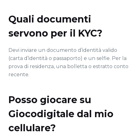
Quali documenti
servono per il KYC?
Devi inviare un documento d’identità valido
(carta d’identità o passaporto) e un selfie. Per la
prova di residenza, una bolletta o estratto conto
recente.
Posso giocare su
Giocodigitale dal mio
cellulare?