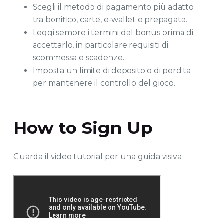
Scegli il metodo di pagamento più adatto
tra bonifico, carte, e-wallet e prepagate.
Leggi sempre i termini del bonus prima di
accettarlo, in particolare requisiti di
scommessa e scadenze.
Imposta un limite di deposito o di perdita
per mantenere il controllo del gioco.
How to Sign Up
Guarda il video tutorial per una guida visiva: