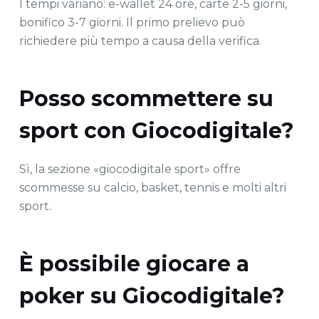
I tempi variano: e-wallet 24 ore, carte 2-5 giorni,
bonifico 3-7 giorni. Il primo prelievo può
richiedere più tempo a causa della verifica.
Posso scommettere su
sport con Giocodigitale?
Sì, la sezione «giocodigitale sport» offre
scommesse su calcio, basket, tennis e molti altri
sport.
È possibile giocare a
poker su Giocodigitale?