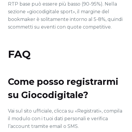
RTP base può essere più basso (90-95%). Nella
sezione «giocodigitale sport», il margine del
bookmaker è solitamente intorno al 5-8%, quindi
scommetti su eventi con quote competitive.
FAQ
Come posso registrarmi
su Giocodigitale?
Vai sul sito ufficiale, clicca su «Registrati», compila
il modulo con i tuoi dati personali e verifica
l’account tramite email o SMS.