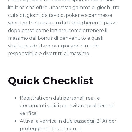
italiano che offre una vasta gamma di giochi, tra
cui slot, giochi da tavolo, poker e scommesse
sportive. In questa guida ti spiegheremo passo
dopo passo come iniziare, come ottenere il
massimo dal bonus di benvenuto e quali
strategie adottare per giocare in modo
responsabile e divertirti al massimo.
Quick Checklist
Registrati con dati personali reali e
documenti validi per evitare problemi di
verifica.
Attiva la verifica in due passaggi (2FA) per
proteggere il tuo account.