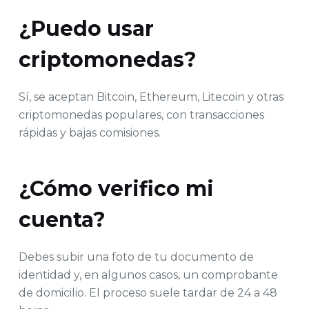
¿Puedo usar
criptomonedas?
Sí, se aceptan Bitcoin, Ethereum, Litecoin y otras
criptomonedas populares, con transacciones
rápidas y bajas comisiones.
¿Cómo verifico mi
cuenta?
Debes subir una foto de tu documento de
identidad y, en algunos casos, un comprobante
de domicilio. El proceso suele tardar de 24 a 48