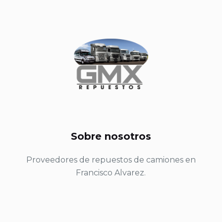
Sobre nosotros
Proveedores de repuestos de camiones en
Francisco Alvarez.