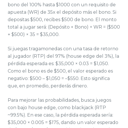
bono del 100% hasta $1000 con un requisito de
apuesta (WR) de 35x el depósito más el bono. Si
depositas $500, recibes $500 de bono. El monto
total a jugar será: (Depósito + Bono) × WR = ($500
+ $500) × 35 = $35,000.
Si juegas tragamonedas con una tasa de retorno
al jugador (RTP) del 97% (house edge del 3%), la
pérdida esperada es: $35,000 × 0.03 = $1,050.
Como el bono es de $500, el valor esperado es
negativo: $500 – $1,050 = –$550. Esto significa
que, en promedio, perderás dinero.
Para mejorar las probabilidades, busca juegos
con bajo house edge, como blackjack (RTP
~99.5%). En ese caso, la pérdida esperada sería:
$35,000 × 0.005 = $175, dando un valor esperado