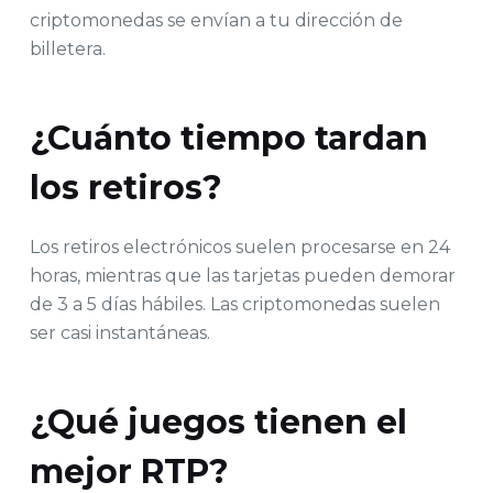
criptomonedas se envían a tu dirección de
billetera.
¿Cuánto tiempo tardan
los retiros?
Los retiros electrónicos suelen procesarse en 24
horas, mientras que las tarjetas pueden demorar
de 3 a 5 días hábiles. Las criptomonedas suelen
ser casi instantáneas.
¿Qué juegos tienen el
mejor RTP?