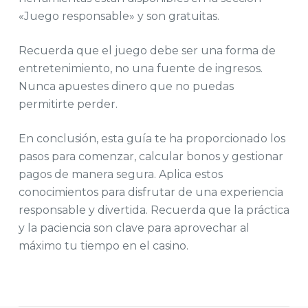
«Juego responsable» y son gratuitas.
Recuerda que el juego debe ser una forma de
entretenimiento, no una fuente de ingresos.
Nunca apuestes dinero que no puedas
permitirte perder.
En conclusión, esta guía te ha proporcionado los
pasos para comenzar, calcular bonos y gestionar
pagos de manera segura. Aplica estos
conocimientos para disfrutar de una experiencia
responsable y divertida. Recuerda que la práctica
y la paciencia son clave para aprovechar al
máximo tu tiempo en el casino.