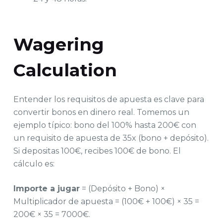
Wagering
Calculation
Entender los requisitos de apuesta es clave para
convertir bonos en dinero real. Tomemos un
ejemplo típico: bono del 100% hasta 200€ con
un requisito de apuesta de 35x (bono + depósito).
Si depositas 100€, recibes 100€ de bono. El
cálculo es:
Importe a jugar
= (Depósito + Bono) ×
Multiplicador de apuesta = (100€ + 100€) × 35 =
200€ × 35 = 7000€.