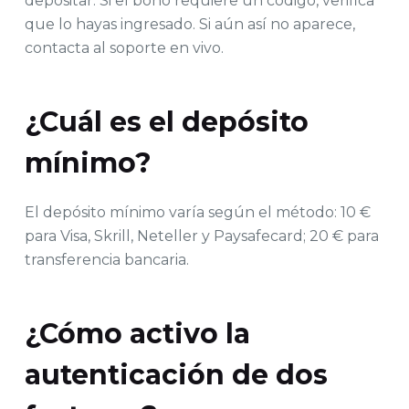
depositar. Si el bono requiere un código, verifica
que lo hayas ingresado. Si aún así no aparece,
contacta al soporte en vivo.
¿Cuál es el depósito
mínimo?
El depósito mínimo varía según el método: 10 €
para Visa, Skrill, Neteller y Paysafecard; 20 € para
transferencia bancaria.
¿Cómo activo la
autenticación de dos