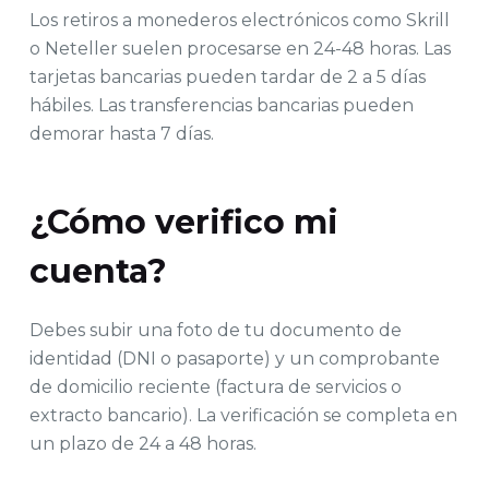
Los retiros a monederos electrónicos como Skrill
o Neteller suelen procesarse en 24-48 horas. Las
tarjetas bancarias pueden tardar de 2 a 5 días
hábiles. Las transferencias bancarias pueden
demorar hasta 7 días.
¿Cómo verifico mi
cuenta?
Debes subir una foto de tu documento de
identidad (DNI o pasaporte) y un comprobante
de domicilio reciente (factura de servicios o
extracto bancario). La verificación se completa en
un plazo de 24 a 48 horas.