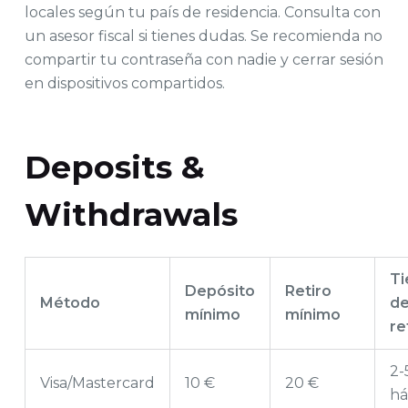
locales según tu país de residencia. Consulta con
un asesor fiscal si tienes dudas. Se recomienda no
compartir tu contraseña con nadie y cerrar sesión
en dispositivos compartidos.
Deposits &
Withdrawals
T
Depósito
Retiro
Método
d
mínimo
mínimo
re
2-
Visa/Mastercard
10 €
20 €
há