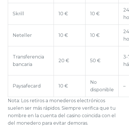
24
Skrill
10 €
10 €
ho
24
Neteller
10 €
10 €
ho
Transferencia
3-
20 €
50 €
bancaria
há
No
Paysafecard
10 €
–
disponible
Nota: Los retiros a monederos electrónicos
suelen ser más rápidos. Siempre verifica que tu
nombre en la cuenta del casino coincida con el
del monedero para evitar demoras.