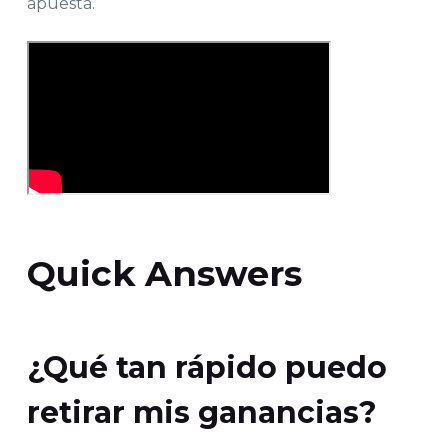
apuesta.
Quick Answers
¿Qué tan rápido puedo
retirar mis ganancias?