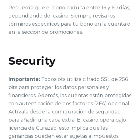
Recuerda que el bono caduca entre 15 y 60 días,
dependiendo del casino. Siempre revisa los
términos específicos para tu bono en la cuenta o
en la sección de promociones.
Security
Importante:
Todoslots utiliza cifrado SSL de 256
bits para proteger los datos personales y
financieros. Además, las cuentas están protegidas
con autenticación de dos factores (2FA) opcional.
Actívala desde la configuración de seguridad
para añadir una capa extra. El casino opera bajo
licencia de Curazao; esto implica que las
ganancias pueden estar sujetas a impuestos